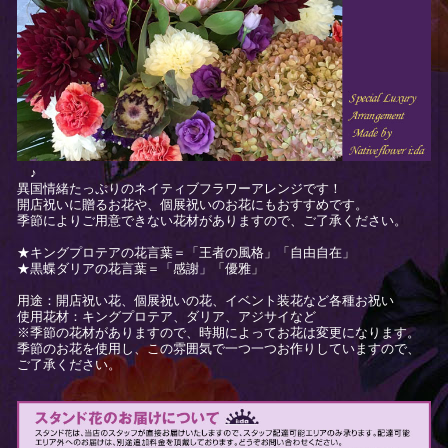
♪
異国情緒たっぷりのネイティブフラワーアレンジです！
開店祝いに贈るお花や、個展祝いのお花にもおすすめです。
季節によりご用意できない花材がありますので、ご了承ください。
★キングプロテアの花言葉＝「王者の風格」「自由自在」
★黒蝶ダリアの花言葉＝「感謝」「優雅」
用途：開店祝い花、個展祝いの花、イベント装花など各種お祝い
使用花材：キングプロテア、ダリア、アジサイなど
※季節の花材がありますので、時期によってお花は変更になります。
季節のお花を使用し、この雰囲気で一つ一つお作りしていますので、
ご了承ください。