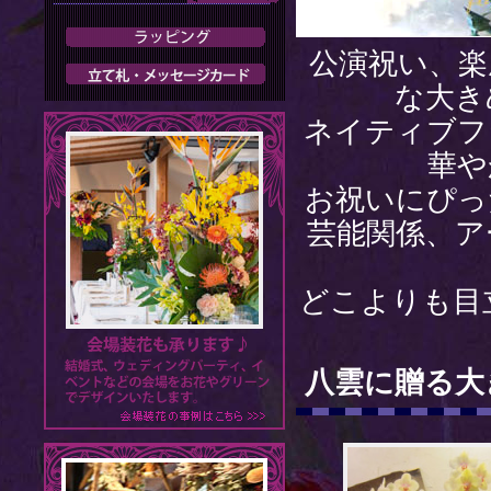
公演祝い、楽
な大き
ネイティブフ
華や
お祝いにぴっ
芸能関係、ア
どこよりも目
八雲に贈る大