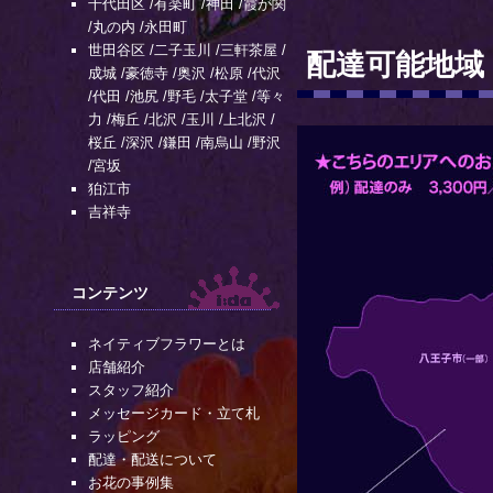
千代田区
/
有楽町
/
神田
/
霞が関
/
丸の内
/
永田町
世田谷区
/
二子玉川
/
三軒茶屋
/
配達可能地域
成城
/
豪徳寺
/
奥沢
/
松原
/
代沢
/
代田
/
池尻
/
野毛
/
太子堂
/
等々
力
/
梅丘
/
北沢
/
玉川
/
上北沢
/
桜丘
/
深沢
/
鎌田
/
南烏山
/
野沢
/
宮坂
狛江市
吉祥寺
コンテンツ
ネイティブフラワーとは
店舗紹介
スタッフ紹介
メッセージカード・立て札
ラッピング
配達・配送について
お花の事例集