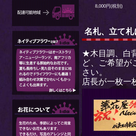
8,000円(税別)
名札、立て札
★木目調、白
ど、ご希望が
さい。
店長が一枚一