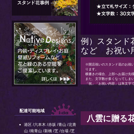
例）スタンド
など お祝い
※開店祝いのスタンド花のお祝
ります。
横書きの場合、上部へお届け先
また、文字数が多くなってしま
「祝」「お祝い内容」は朱文字
配達可能地域
八雲に贈る
港区
/
六本木
/
赤坂
/
青山
/
北青
山
/
南青山
/
新橋
/
芝
/
台場
/
芝