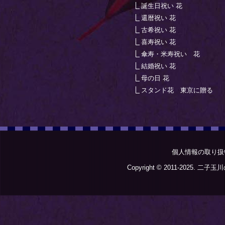
誕生日祝い 花
還暦祝い 花
古希祝い 花
喜寿祝い 花
傘寿・米寿祝い 花
結婚祝い 花
母の日 花
スタンド花 東京に贈る
個人情報の取り扱
Copyright © 2011-2025.
二子玉川