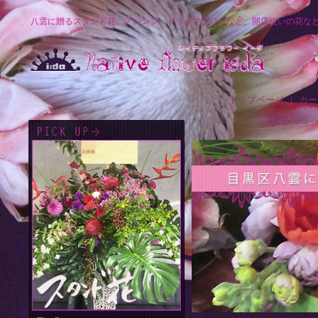
八雲に贈るスタンド花、アレンジ、ドライフラワーなど、開店祝いの花な
トップページ
｜
カー