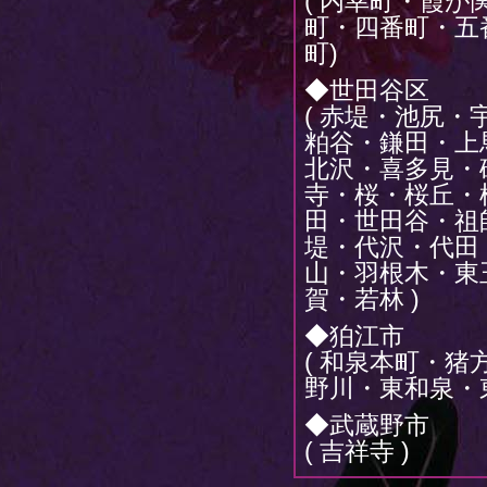
( 内幸町・霞
町・四番町・五
町)
◆世田谷区
( 赤堤・池尻
粕谷・鎌田・上
北沢・喜多見・
寺・桜・桜丘・
田・世田谷・祖
堤・代沢・代田
山・羽根木・東
賀・若林 )
◆狛江市
( 和泉本町・
野川・東和泉・
◆武蔵野市
( 吉祥寺 )