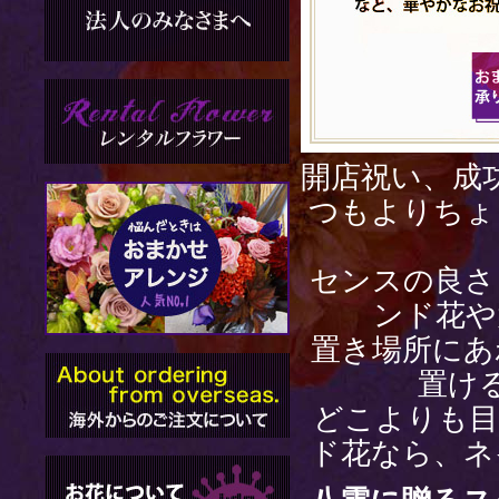
開店祝い、成
つもよりちょ
センスの良さ
ンド花
や
置き場所にあ
置け
どこよりも目
ド花なら、ネ