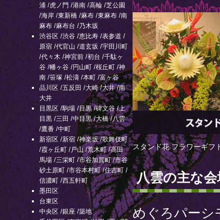
浦
/
虎ノ門
/
港南
/
高輪
/
芝公園
/
海岸
/
東新橋
/
麻布
/
東麻布
/
南
麻布
/
麻布台
/
乃木坂
渋谷区
/
渋谷
/
恵比寿
/
表参道
/
原宿
/
代官山
/
道玄坂
/
宇田川町
/
代々木
/
神宮前
/
初台
/
千駄ヶ
谷
/
幡ヶ谷
/
円山町
/
桜丘町
/
神
南
/
笹塚
/
松濤
/
本町
/
富ヶ谷
品川区
/
五反田
/
大崎
/
大井
/
南
大井
目黒区
/
駒場
/
目黒
/
碑文谷
/
上
目黒
/
三田
/
中目黒
/
大橋
/
八雲
/
鷹番
/
中町
新宿区
/
新宿
/
神楽坂
/
歌舞伎町
スタンド花 フラワーギフ
/
霞ヶ丘町
/
戸山
/
荒木町
/
高田
馬場
/
三栄町
/
市谷加賀町
/
市谷
砂土原町
/
市谷本村町
/
住吉町
/
八雲の主な会
信濃町
/
西五軒町
墨田区
台東区
めぐろパーシモ
中央区
/
銀座
/
築地