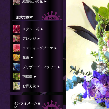
結婚祝いの花 ►
形式で探す
スタンド花 ►
アレンジ ►
ウェディングブーケ ►
花束 ►
プリザーブドフラワー ►
胡蝶蘭 ►
お供え花 ►
インフォメーショ
ン