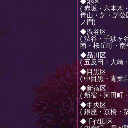
◆港区
( 赤坂・六本
青山・芝・芝公
ノ門)
◆渋谷区
( 渋谷・千駄
南・桜丘町・南
◆品川区
( 五反田・大崎
◆目黒区
( 中目黒・青葉
◆新宿区
( 新宿・河田町
◆中央区
( 銀座・京橋・
◆千代田区