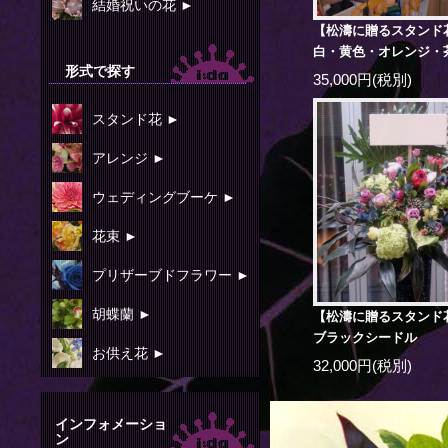
結婚祝いの花 ►
【松濤に贈るスタンド
白・黄色・オレンジ・
形式で探す
35,000円(税別)
スタンド花 ►
アレンジ ►
ウェディングブーケ ►
花束 ►
プリザーブドフラワー ►
胡蝶蘭 ►
【松濤に贈るスタンド
ブラックシードル
お供え花 ►
32,000円(税別)
インフォメーショ
ン