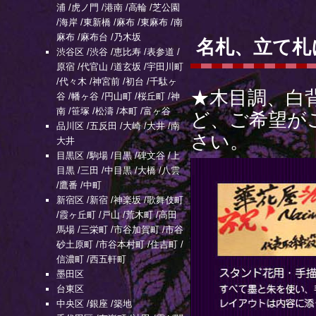
浦
/
虎ノ門
/
港南
/
高輪
/
芝公園
/
海岸
/
東新橋
/
麻布
/
東麻布
/
南
麻布
/
麻布台
/
乃木坂
名札、立て札
渋谷区
/
渋谷
/
恵比寿
/
表参道
/
原宿
/
代官山
/
道玄坂
/
宇田川町
/
代々木
/
神宮前
/
初台
/
千駄ヶ
★木目調、白
谷
/
幡ヶ谷
/
円山町
/
桜丘町
/
神
南
/
笹塚
/
松濤
/
本町
/
富ヶ谷
ど、ご希望が
品川区
/
五反田
/
大崎
/
大井
/
南
さい。
大井
目黒区
/
駒場
/
目黒
/
碑文谷
/
上
目黒
/
三田
/
中目黒
/
大橋
/
八雲
/
鷹番
/
中町
新宿区
/
新宿
/
神楽坂
/
歌舞伎町
/
霞ヶ丘町
/
戸山
/
荒木町
/
高田
馬場
/
三栄町
/
市谷加賀町
/
市谷
砂土原町
/
市谷本村町
/
住吉町
/
信濃町
/
西五軒町
墨田区
台東区
中央区
/
銀座
/
築地