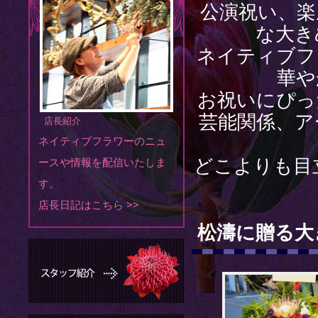
公演祝い、楽
な大き
ネイティブフ
華や
お祝いにぴっ
芸能関係、ア
店長紹介
ネイティブフラワーのニュ
どこよりも目
ースや情報を配信いたしま
す。
店長日記はこちら >>
松濤に贈る大