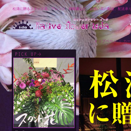
松濤に贈るスタンド花、アレンジ、胡蝶蘭など、お祝い花の配達、配送承
トップページ
｜
カー