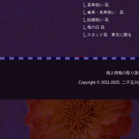
喜寿祝い 花
傘寿・米寿祝い 花
結婚祝い 花
母の日 花
スタンド花 東京に贈る
個人情報の取り扱
Copyright © 2011-2025.
二子玉川