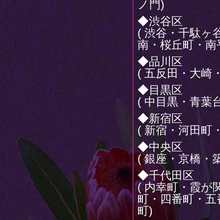
ノ門)
◆渋谷区
( 渋谷・千駄
南・桜丘町・南
◆品川区
( 五反田・大崎
◆目黒区
( 中目黒・青葉
◆新宿区
( 新宿・河田町
◆中央区
( 銀座・京橋・
◆千代田区
( 内幸町・霞
町・四番町・五
町)