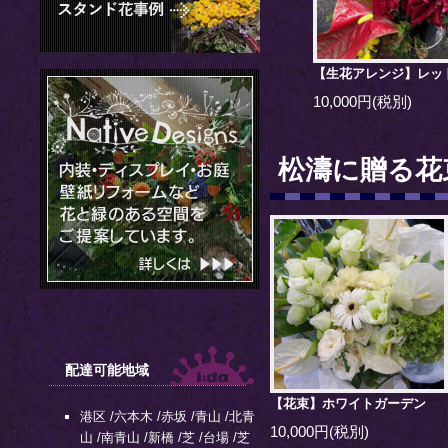
【生花アレンジ】レッ
10,000円(税別)
松濤に贈る花
配達可能地域
【花束】ホワイトガーデン
港区
/
六本木
/
赤坂
/
青山
/
北青
10,000円(税別)
山
/
南青山
/
新橋
/
芝
/
台場
/
芝