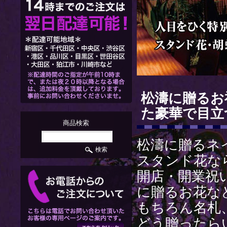
松濤に贈るお
た豪華で目立
商品検索
松濤に贈るネ
スタンド花な
開店・開業祝
に贈るお花な
もちろん名札
どう贈ったら