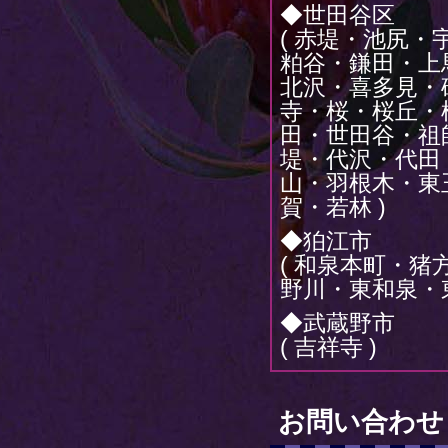
◆世田谷区
( 赤堤・池尻
粕谷・鎌田・上
北沢・喜多見・
寺・桜・桜丘・
田・世田谷・祖
堤・代沢・代田
山・羽根木・東
賀・若林 )
◆狛江市
( 和泉本町・
野川・東和泉・
◆武蔵野市
( 吉祥寺 )
お問い合わせ