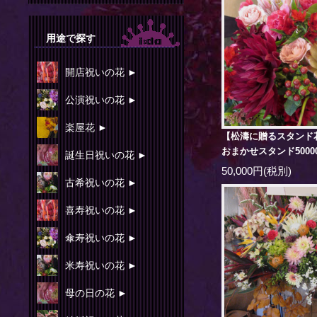
用途で探す
開店祝いの花 ►
公演祝いの花 ►
楽屋花 ►
【松濤に贈るスタンド
おまかせスタンド5000
誕生日祝いの花 ►
50,000円(税別)
古希祝いの花 ►
喜寿祝いの花 ►
傘寿祝いの花 ►
米寿祝いの花 ►
母の日の花 ►