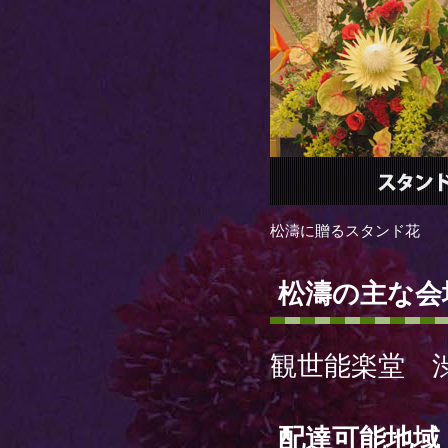
松濤に贈るスタンド花
松濤の主な会
観世能楽堂 渋谷
配達可能地域