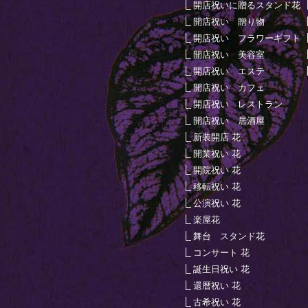
開店祝いに贈るスタンド花
開店祝い 贈り物
開店祝い フラワーギフト
開店祝い 美容室
開店祝い エステ
開店祝い カフェ
開店祝い レストラン
開店祝い 居酒屋
新装開店 花
開業祝い 花
開院祝い 花
移転祝い 花
公演祝い 花
楽屋花
舞台 スタンド花
コンサート 花
誕生日祝い 花
還暦祝い 花
古希祝い 花