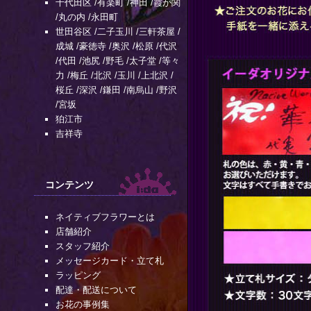
千代田区
/
有楽町
/
神田
/
霞が関
/
丸の内
/
永田町
世田谷区
/
二子玉川
/
三軒茶屋
/
成城
/
豪徳寺
/
奥沢
/
松原
/
代沢
/
代田
/
池尻
/
野毛
/
太子堂
/
等々
力
/
梅丘
/
北沢
/
玉川
/
上北沢
/
桜丘
/
深沢
/
鎌田
/
南烏山
/
野沢
/
宮坂
狛江市
吉祥寺
コンテンツ
ネイティブフラワーとは
店舗紹介
スタッフ紹介
メッセージカード・立て札
ラッピング
配達・配送について
お花の事例集