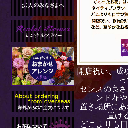
開店祝い、成
っ
センスの良さ
ンド花
や
置き場所にあ
置け
どこよりも目