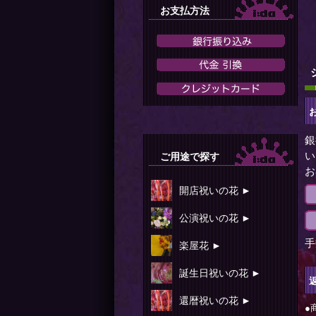
お支払方法
銀
い
ご用途で探す
お
開店祝いの花 ►
公演祝いの花 ►
手
楽屋花 ►
誕生日祝いの花 ►
還暦祝いの花 ►
●