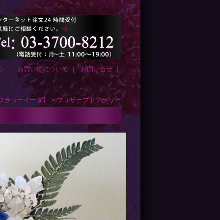
ン
｜
お買い物について
｜
お問い合せ
｜
フラワーイーダ】
>
プリザーブドフラワー