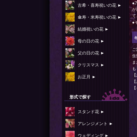
●
古希・喜寿祝いの花 ►
が
て
傘寿・米寿祝いの花 ►
●
結婚祝いの花 ►
母の日の花 ►
ご
父の日の花 ►
生
ま
クリスマス ►
も
【
お正月 ►
【
【
形式で探す
スタンド花 ►
アレンジメント ►
ウェディング ►