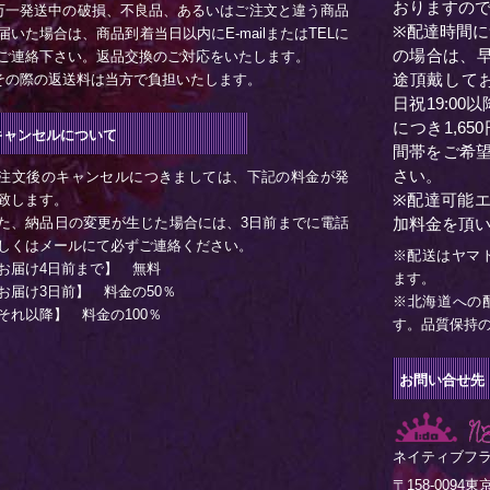
おりますの
万一発送中の破損、不良品、あるいはご注文と違う商品
※配達時間に
届いた場合は、商品到着当日以内にE-mailまたはTELに
の場合は、早
ご連絡下さい。返品交換のご対応をいたします。
途頂戴してお
その際の返送料は当方で負担いたします。
日祝19:0
につき1,6
キャンセルについて
間帯をご希
さい。
注文後のキャンセルにつきましては、下記の料金が発
※配達可能
致します。
た、納品日の変更が生じた場合には、3日前までに電話
加料金を頂
しくはメールにて必ずご連絡ください。
※配送はヤマ
お届け4日前まで】 無料
ます。
お届け3日前】 料金の50％
※北海道への
それ以降】 料金の100％
す。品質保持
お問い合せ先
ネイティブフ
〒158-0094