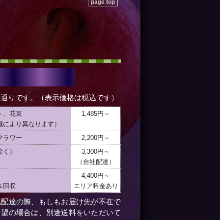
page top
の通りです。（表示価格は税込です）
ト、花束
1,485円～
域により異なります）
フラワー
2,200円～
除く）
3,300円～
（自社配達）
4,400円～
＆回収
エリア料金あり
花配達の際、もしもお届け先が不在で
希望の場合は、別途送料をいただいて