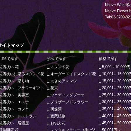
Native Worl
Native Flo
Tel:03-3700-82
サイトマップ
用途で探す
形式で探す
価格で探す
開店祝い 花
スタンド花
5,000～10,000円
開店祝いに贈るスタンド花
オーダーメイドスタンド花
10,001～15,000
開店祝い 贈り物
大きめアレンジ
15,001～20,000
開店祝い フラワーギフト
花束
20,001～25,000
開店祝い 美容室
ウェディングブーケ
25,001～30,000
開店祝い エステ
プリザーブドフラワー
30,001～35,000
開店祝い カフェ
胡蝶蘭
35,001～40,000
開店祝い レストラン
観葉植物
40,001～45,000
開店祝い 居酒屋
お供え花
45,001～50,000
新装開店 花
レンタルフラワー（生け込
50,001円～