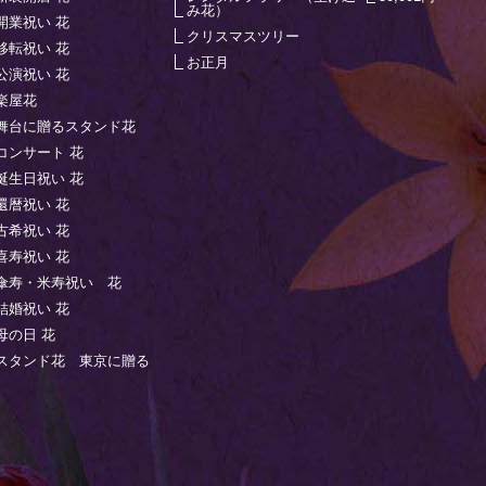
み花）
開業祝い 花
クリスマスツリー
移転祝い 花
お正月
公演祝い 花
楽屋花
舞台に贈るスタンド花
コンサート 花
誕生日祝い 花
還暦祝い 花
古希祝い 花
喜寿祝い 花
傘寿・米寿祝い 花
結婚祝い 花
母の日 花
スタンド花 東京に贈る