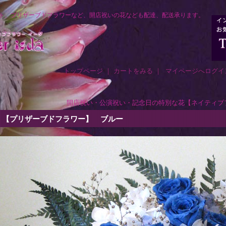
ト、プリザーブドフラワーなど、開店祝いの花なども配達、配送承ります。
トップページ
｜
カートをみる
｜
マイページへログイ
開店祝い・公演祝い・記念日の特別な花【ネイティブ
【プリザーブドフラワー】 ブルー