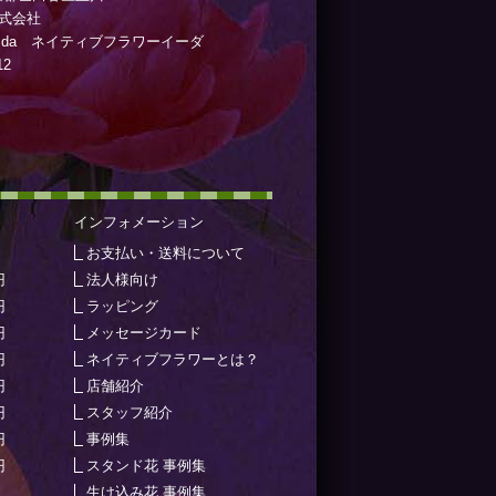
d株式会社
wer i:da ネイティブフラワーイーダ
12
インフォメーション
お支払い・送料について
円
法人様向け
円
ラッピング
円
メッセージカード
円
ネイティブフラワーとは？
円
店舗紹介
円
スタッフ紹介
円
事例集
円
スタンド花 事例集
生け込み花 事例集