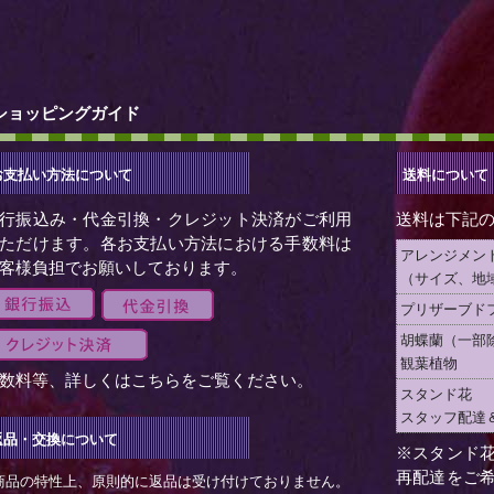
ショッピングガイド
お支払い方法について
送料について
行振込み・代金引換・クレジット決済がご利用
送料は下記
ただけます。各お支払い方法における手数料は
アレンジメン
客様負担でお願いしております。
（サイズ、地
プリザーブド
胡蝶蘭（一部
観葉植物
数料等、詳しくは
こちら
をご覧ください。
スタンド花
スタッフ配達
返品・交換について
※スタンド
再配達をご
商品の特性上、原則的に返品は受け付けておりません。