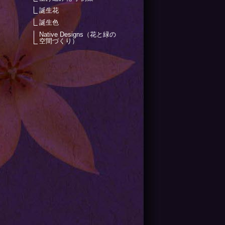
誕生花
誕生色
Native Designs（花と緑の
空間づくり）