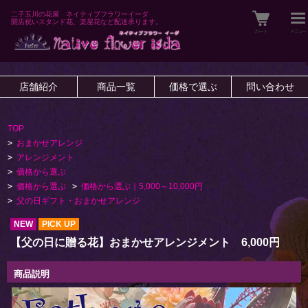
二子玉川の花屋 ネイティブフラワーイーダ
開店祝いスタンド花、楽屋花など配送承ります。
店舗紹介
商品一覧
価格で選ぶ
問い合わせ
TOP
>
おまかせアレンジ
>
アレンジメント
>
価格から選ぶ
>
価格から選ぶ
>
価格から選ぶ｜5,000～10,000円
>
父の日ギフト・おまかせアレンジ
NEW
PICK UP
【父の日に贈る花】おまかせアレンジメント 6,000円
商品説明