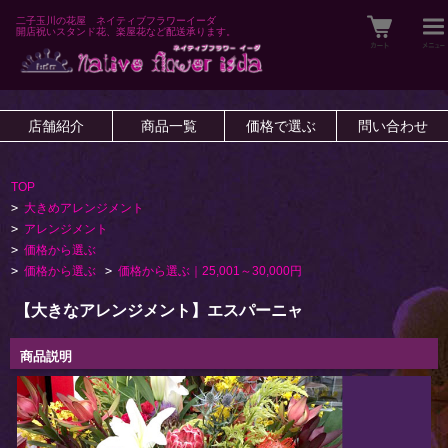
二子玉川の花屋 ネイティブフラワーイーダ
開店祝いスタンド花、楽屋花など配送承ります。
店舗紹介
商品一覧
価格で選ぶ
問い合わせ
TOP
>
大きめアレンジメント
>
アレンジメント
>
価格から選ぶ
>
価格から選ぶ
>
価格から選ぶ｜25,001～30,000円
【大きなアレンジメント】エスパーニャ
商品説明