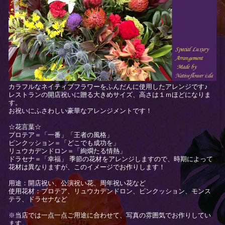
カラフルなネイティブフラワーをふんだんに使用したアレンジです♪
レストランの開店祝いに贈る大きめサイズ、高さは１ｍほどになりま
す。
お祝いにふさわしい豪華なアレンジメントです！
☆花言葉☆
プロテア＝「一番」「王者の風格」
ピンクッション＝「どこでも成功を」
リュウカデンドロン＝「絢燗たる情熱」
ドラセナ＝「幸福」 季節の花材をアレンジしますので、時期によって
花材は異なりますが、このイメージでお作りします！
用途：開店祝い、公演祝い花、周年祝い花など
使用花材：プロテア、リュウカデンドロン、ピンクッション、モンス
テラ、ドラセナなど
※当店では一点一点ご用途に合わせて、写真の雰囲気でお作りしてい
ます。