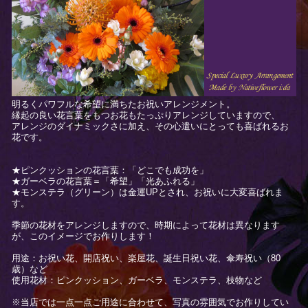
明るくパワフルな希望に満ちたお祝いアレンジメント。
縁起の良い花言葉をもつお花もたっぷりアレンジしていますので、
アレンジのダイナミックさに加え、その心遣いにとっても喜ばれるお
花です。
★ピンクッションの花言葉：「どこでも成功を」
★ガーベラの花言葉＝「希望」「光あふれる」
★モンステラ（グリーン）は金運UPとされ、お祝いに大変喜ばれま
す。
季節の花材をアレンジしますので、時期によって花材は異なります
が、このイメージでお作りします！
用途：お祝い花、開店祝い、楽屋花、誕生日祝い花、傘寿祝い（80
歳）など
使用花材：ピンクッション、ガーベラ、モンステラ、枝物など
※当店では一点一点ご用途に合わせて、写真の雰囲気でお作りしてい