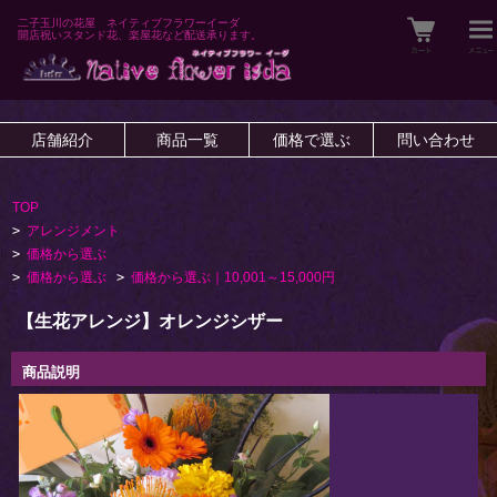
二子玉川の花屋 ネイティブフラワーイーダ
開店祝いスタンド花、楽屋花など配送承ります。
店舗紹介
商品一覧
価格で選ぶ
問い合わせ
TOP
>
アレンジメント
>
価格から選ぶ
>
価格から選ぶ
>
価格から選ぶ｜10,001～15,000円
【生花アレンジ】オレンジシザー
商品説明