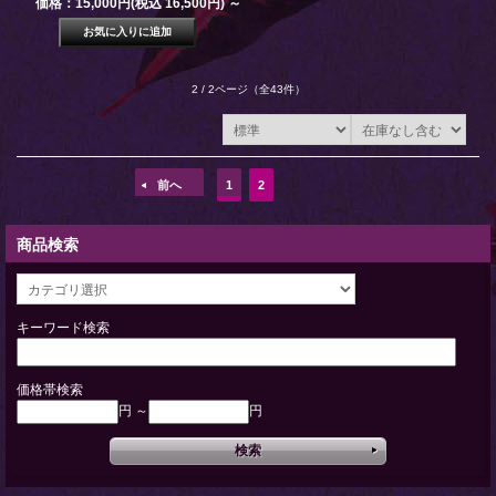
価格：15,000円(税込 16,500円)
～
2 / 2ページ
（全43件）
前へ
1
2
商品検索
キーワード検索
価格帯検索
円 ～
円