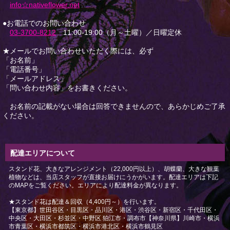
info☆nativeflower.net
●お電話でのお問い合わせ
03-3700-8212
11:00-19:00（月～土曜）／日曜定休
★メールでお問い合わせいただく際には、必ず
「お名前」
「電話番号」
「メールアドレス」
「問い合わせ内容」をお書きください。
お名前の記載がない場合は回答できませんので、あらかじめご了承
ください。
配達エリアについて
スタンド花、大きなアレンジメント（22,000円以上）、胡蝶蘭、大きな観葉
植物などは、当店スタッフが直接お届けにうかがいます。配達エリアは下記
のMAPをご覧ください。エリアにより配達料金が異なります。
★スタンド花は配達＆回収（4,400円～）を行います。
【東京都】世田谷区・目黒区・品川区・港区・渋谷区・新宿区・千代田区・
中央区・大田区・杉並区・中野区 狛江市・調布市【神奈川県】川崎市・横浜
市青葉区・横浜市都筑区・横浜市港北区・横浜市鶴見区