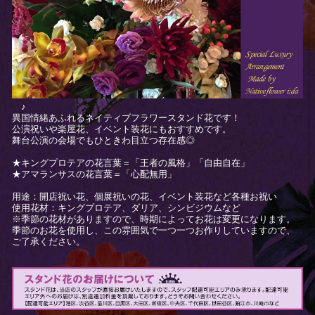
♪
異国情緒あふれるネイティブフラワースタンド花です！
公演祝いや楽屋花、イベント装花にもおすすめです。
舞台公演の会場でもひときわ目立つ存在感◎
★キングプロテアの花言葉＝「王者の風格」「自由自在」
★アマランサスの花言葉＝「心配無用」
用途：開店祝い花、個展祝いの花、イベント装花など各種お祝い
使用花材：キングプロテア、ダリア、シンビジウムなど
※季節の花材がありますので、時期によってお花は変更になります。
季節のお花を使用し、この雰囲気で一つ一つお作りしていますので、
ご了承ください。