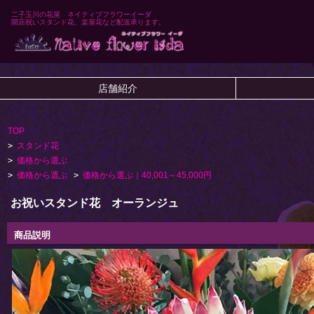
二子玉川の花屋 ネイティブフラワーイーダ
開店祝いスタンド花、楽屋花など配送承ります。
店舗紹介
TOP
>
スタンド花
>
価格から選ぶ
>
価格から選ぶ
>
価格から選ぶ｜40,001～45,000円
お祝いスタンド花 オーランジュ
商品説明