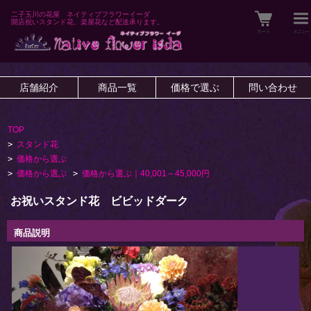
二子玉川の花屋 ネイティブフラワーイーダ
開店祝いスタンド花、楽屋花など配送承ります。
店舗紹介
商品一覧
価格で選ぶ
問い合わせ
TOP
>
スタンド花
>
価格から選ぶ
>
価格から選ぶ
>
価格から選ぶ｜40,001～45,000円
お祝いスタンド花 ビビッドダーク
商品説明