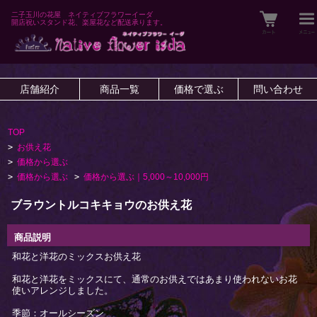
二子玉川の花屋 ネイティブフラワーイーダ
開店祝いスタンド花、楽屋花など配送承ります。
店舗紹介
商品一覧
価格で選ぶ
問い合わせ
TOP
>
お供え花
>
価格から選ぶ
>
価格から選ぶ
>
価格から選ぶ｜5,000～10,000円
ブラウントルコキキョウのお供え花
商品説明
和花と洋花のミックスお供え花
和花と洋花をミックスにて、通常のお供えではあまり使われないお花
使いアレンジしました。
季節：オールシーズン