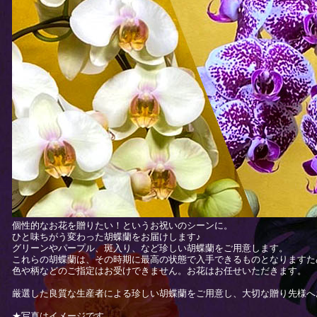
個性的なお花を贈りたい！というお祝いのシーンに。
ひと味ちがう変わった胡蝶蘭をお届けします♪
グリーンやパープル、斑入り、など珍しい胡蝶蘭をご用意します。
これらの胡蝶蘭は、その時期に最高の状態で入手できるものとなりますた
色や柄などのご指定はお受けできません。お花はお任せいただきます。
厳選した良質な生産者による珍しい胡蝶蘭をご用意し、大切な贈り先様へ
★写真はイメージです。