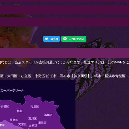
植物などは、当店スタッフが直接お届けにうかがいます。配達エリアは下記のMAPを
区・大田区・杉並区・中野区 狛江市・調布市【神奈川県】川崎市・横浜市青葉区