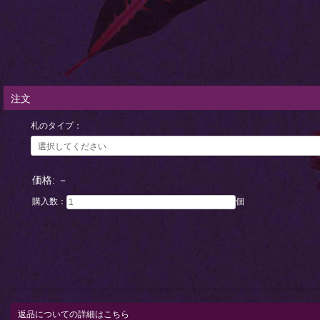
注文
札のタイプ：
価格:
－
購入数：
個
返品についての詳細はこちら