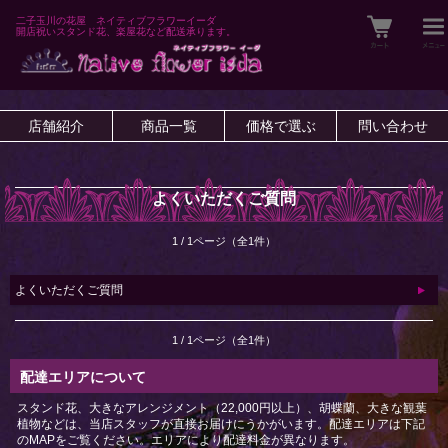
二子玉川の花屋 ネイティブフラワーイーダ
開店祝いスタンド花、楽屋花など配送承ります。
店舗紹介
商品一覧
価格で選ぶ
問い合わせ
よくいただくご質問
1 / 1ページ（全1件）
よくいただくご質問
1 / 1ページ（全1件）
配達エリアについて
スタンド花、大きなアレンジメント（22,000円以上）、胡蝶蘭、大きな観葉
植物などは、当店スタッフが直接お届けにうかがいます。配達エリアは下記
のMAPをご覧ください。エリアにより配達料金が異なります。