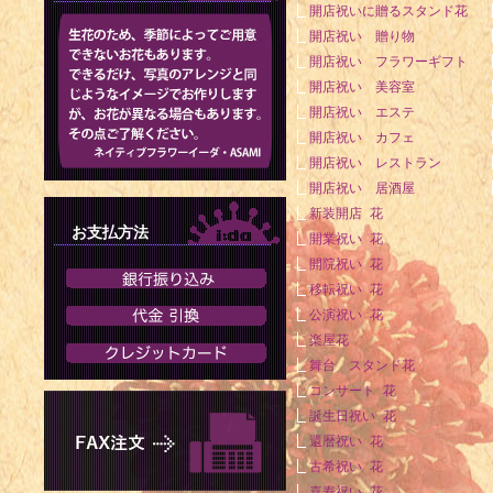
開店祝いに贈るスタンド花
開店祝い 贈り物
開店祝い フラワーギフト
開店祝い 美容室
開店祝い エステ
開店祝い カフェ
開店祝い レストラン
開店祝い 居酒屋
新装開店 花
お支払方法
開業祝い 花
開院祝い 花
移転祝い 花
公演祝い 花
楽屋花
舞台 スタンド花
コンサート 花
誕生日祝い 花
還暦祝い 花
古希祝い 花
喜寿祝い 花