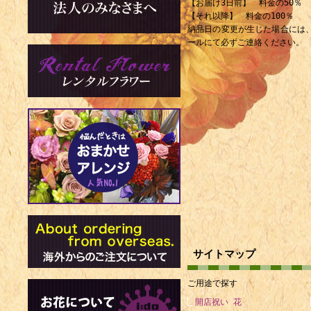
【お届け3日前】 料金の50％
【それ以降】 料金の100％
納品日の変更が生じた場合には
ールにて必ずご連絡ください。
サイトマップ
ご用途で探す
開店祝い 花