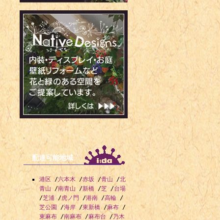
配達可能地域
港区
/
六本木
/
赤坂
/
青山
/
北
青山
/
南青山
/
新橋
/
芝
/
台場
/
芝浦
/
虎ノ門
/
港南
/
高輪
/
芝公園
/
海岸
/
東新橋
/
麻布
/
東麻布
/
南麻布
/
麻布台
/
乃木