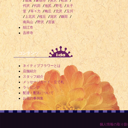
/
成城
/
豪徳寺
/
奥沢
/
松原
/
代沢
/
代田
/
池尻
/
野毛
/
太子
堂
/
等々力
/
梅丘
/
北沢
/
玉川
/
上北沢
/
桜丘
/
深沢
/
鎌田
/
南烏山
/
野沢
/
宮坂
狛江市
吉祥寺
コンテンツ
ネイティブフラワーとは
店舗紹介
スタッフ紹介
メッセージカード・立て札
ラッピング
配達・配送について
お花の事例集
個人情報の取り扱