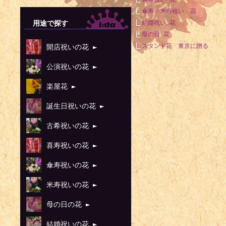
傘寿・米寿祝い 花
用途で探す
結婚祝い 花
母の日 花
スタンド花 東京に贈る
開店祝いの花 ►
公演祝いの花 ►
楽屋花 ►
誕生日祝いの花 ►
古希祝いの花 ►
喜寿祝いの花 ►
傘寿祝いの花 ►
米寿祝いの花 ►
母の日の花 ►
結婚祝いの花 ►