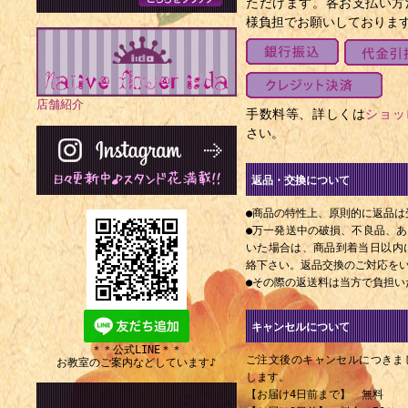
ただけます。各お支払い方
様負担でお願いしておりま
店舗紹介
手数料等、詳しくは
ショッ
さい。
返品・交換について
●商品の特性上、原則的に返品は
●万一発送中の破損、不良品、
いた場合は、商品到着当日以内にE
絡下さい。返品交換のご対応を
●その際の返送料は当方で負担い
キャンセルについて
＊＊公式LINE＊＊
ご注文後のキャンセルにつきま
お教室のご案内などしています♪
します。
【お届け4日前まで】 無料