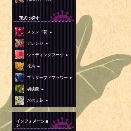
形式で探す
スタンド花 ►
アレンジ ►
ウェディングブーケ ►
花束 ►
プリザーブドフラワー ►
胡蝶蘭 ►
お供え花 ►
インフォメーショ
ン