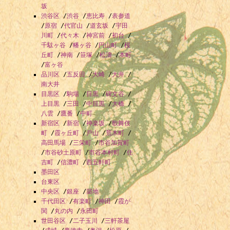
坂
渋谷区
/
渋谷
/
恵比寿
/
表参道
/
原宿
/
代官山
/
道玄坂
/
宇田
川町
/
代々木
/
神宮前
/
初台
/
千駄ヶ谷
/
幡ヶ谷
/
円山町
/
桜
丘町
/
神南
/
笹塚
/
松濤
/
本町
/
富ヶ谷
品川区
/
五反田
/
大崎
/
大井
/
南大井
目黒区
/
駒場
/
目黒
/
碑文谷
/
上目黒
/
三田
/
中目黒
/
大橋
/
八雲
/
鷹番
/
中町
新宿区
/
新宿
/
神楽坂
/
歌舞伎
町
/
霞ヶ丘町
/
戸山
/
荒木町
/
高田馬場
/
三栄町
/
市谷加賀町
/
市谷砂土原町
/
市谷本村町
/
住
吉町
/
信濃町
/
西五軒町
墨田区
台東区
中央区
/
銀座
/
築地
千代田区
/
有楽町
/
神田
/
霞が
関
/
丸の内
/
永田町
世田谷区
/
二子玉川
/
三軒茶屋