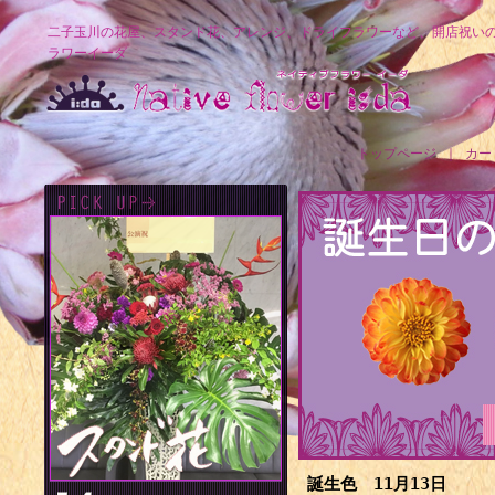
二子玉川の花屋、スタンド花、アレンジ、ドライフラワーなど、開店祝い
ラワーイーダ
トップページ
｜
カー
誕生色 11月13日