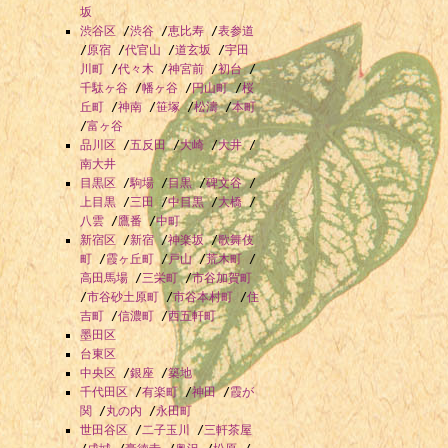
坂
渋谷区
/
渋谷
/
恵比寿
/
表参道
/
原宿
/
代官山
/
道玄坂
/
宇田
川町
/
代々木
/
神宮前
/
初台
/
千駄ヶ谷
/
幡ヶ谷
/
円山町
/
桜
丘町
/
神南
/
笹塚
/
松濤
/
本町
/
富ヶ谷
品川区
/
五反田
/
大崎
/
大井
/
南大井
目黒区
/
駒場
/
目黒
/
碑文谷
/
上目黒
/
三田
/
中目黒
/
大橋
/
八雲
/
鷹番
/
中町
新宿区
/
新宿
/
神楽坂
/
歌舞伎
町
/
霞ヶ丘町
/
戸山
/
荒木町
/
高田馬場
/
三栄町
/
市谷加賀町
/
市谷砂土原町
/
市谷本村町
/
住
吉町
/
信濃町
/
西五軒町
墨田区
台東区
中央区
/
銀座
/
築地
千代田区
/
有楽町
/
神田
/
霞が
関
/
丸の内
/
永田町
世田谷区
/
二子玉川
/
三軒茶屋