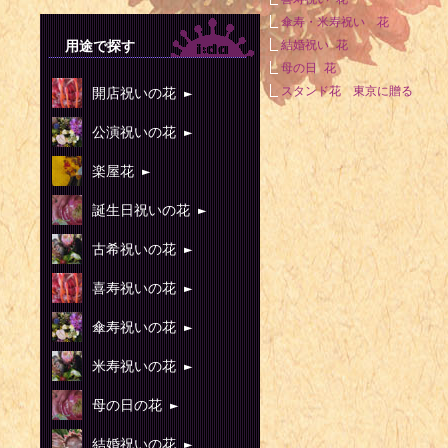
傘寿・米寿祝い 花
用途で探す
結婚祝い 花
母の日 花
スタンド花 東京に贈る
開店祝いの花 ►
公演祝いの花 ►
楽屋花 ►
誕生日祝いの花 ►
古希祝いの花 ►
喜寿祝いの花 ►
傘寿祝いの花 ►
米寿祝いの花 ►
母の日の花 ►
結婚祝いの花 ►