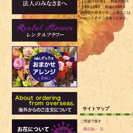
【お届け3日前】 料金の50％
【それ以降】 料金の100％
納品日の変更が生じた場合には
ールにて必ずご連絡ください。
サイトマップ
ご用途で探す
開店祝い 花