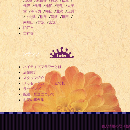
/
成城
/
豪徳寺
/
奥沢
/
松原
/
代沢
/
代田
/
池尻
/
野毛
/
太子
堂
/
等々力
/
梅丘
/
北沢
/
玉川
/
上北沢
/
桜丘
/
深沢
/
鎌田
/
南烏山
/
野沢
/
宮坂
狛江市
吉祥寺
コンテンツ
ネイティブフラワーとは
店舗紹介
スタッフ紹介
メッセージカード・立て札
ラッピング
配達・配送について
お花の事例集
個人情報の取り扱