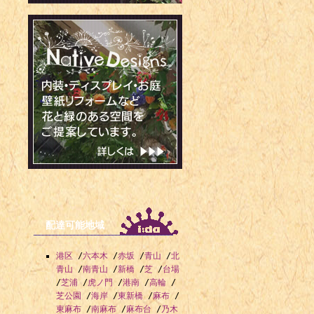
配達可能地域
港区
/
六本木
/
赤坂
/
青山
/
北
青山
/
南青山
/
新橋
/
芝
/
台場
/
芝浦
/
虎ノ門
/
港南
/
高輪
/
芝公園
/
海岸
/
東新橋
/
麻布
/
東麻布
/
南麻布
/
麻布台
/
乃木