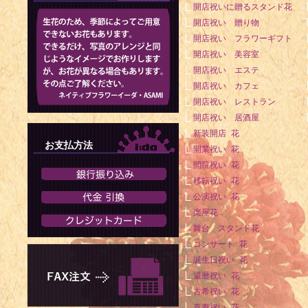
開店祝いに贈るスタンド花
開店祝い 贈り物
開店祝い フラワーギフト
開店祝い 美容室
開店祝い エステ
開店祝い カフェ
開店祝い レストラン
開店祝い 居酒屋
新装開店 花
お支払方法
開業祝い 花
開院祝い 花
移転祝い 花
公演祝い 花
楽屋花
舞台 スタンド花
コンサート 花
誕生日祝い 花
還暦祝い 花
古希祝い 花
喜寿祝い 花