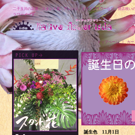
二子玉川の花屋、スタンド花、アレンジ、ドライフラワーなど、開店祝い
ラワーイーダ
トップページ
｜
カー
誕生色 11月1日