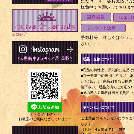
ただけます。各お支払い方
様負担でお願いしておりま
店舗紹介
手数料等、詳しくは
ショッ
さい。
返品・交換について
●商品の特性上、原則的に返品は
●万一発送中の破損、不良品、
いた場合は、商品到着当日以内にE
絡下さい。返品交換のご対応を
●その際の返送料は当方で負担い
キャンセルについて
＊＊公式LINE＊＊
ご注文後のキャンセルにつきま
お教室のご案内などしています♪
します。
【お届け4日前まで】 無料