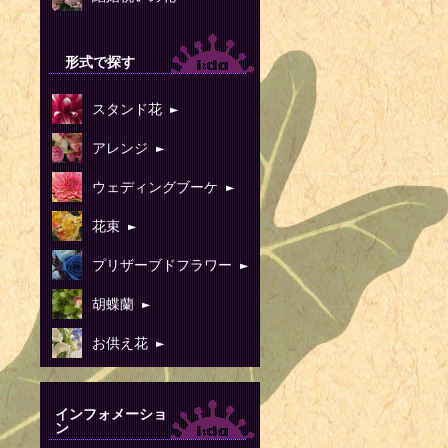
形式で探す
スタンド花 ►
アレンジ ►
ウェディングブーケ ►
花束 ►
プリザーブドフラワー ►
胡蝶蘭 ►
お供え花 ►
インフォメーショ
ン