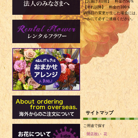
【お届け3日前】 料金の50％
【それ以降】 料金の100％
納品日の変更が生じた場合には
ールにて必ずご連絡ください。
サイトマップ
ご用途で探す
開店祝い 花