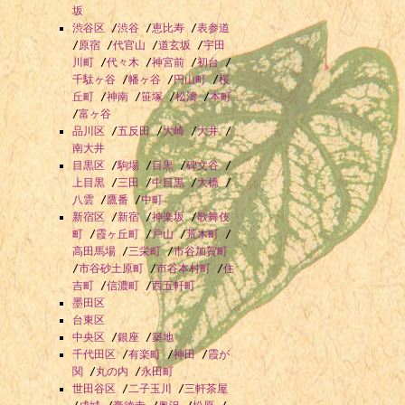
坂
渋谷区
/
渋谷
/
恵比寿
/
表参道
/
原宿
/
代官山
/
道玄坂
/
宇田
川町
/
代々木
/
神宮前
/
初台
/
千駄ヶ谷
/
幡ヶ谷
/
円山町
/
桜
丘町
/
神南
/
笹塚
/
松濤
/
本町
/
富ヶ谷
品川区
/
五反田
/
大崎
/
大井
/
南大井
目黒区
/
駒場
/
目黒
/
碑文谷
/
上目黒
/
三田
/
中目黒
/
大橋
/
八雲
/
鷹番
/
中町
新宿区
/
新宿
/
神楽坂
/
歌舞伎
町
/
霞ヶ丘町
/
戸山
/
荒木町
/
高田馬場
/
三栄町
/
市谷加賀町
/
市谷砂土原町
/
市谷本村町
/
住
吉町
/
信濃町
/
西五軒町
墨田区
台東区
中央区
/
銀座
/
築地
千代田区
/
有楽町
/
神田
/
霞が
関
/
丸の内
/
永田町
世田谷区
/
二子玉川
/
三軒茶屋