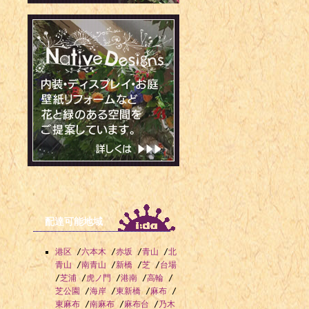
配達可能地域
港区
/
六本木
/
赤坂
/
青山
/
北
青山
/
南青山
/
新橋
/
芝
/
台場
/
芝浦
/
虎ノ門
/
港南
/
高輪
/
芝公園
/
海岸
/
東新橋
/
麻布
/
東麻布
/
南麻布
/
麻布台
/
乃木