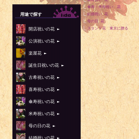
傘寿・米寿祝い 花
用途で探す
結婚祝い 花
母の日 花
スタンド花 東京に贈る
開店祝いの花 ►
公演祝いの花 ►
楽屋花 ►
誕生日祝いの花 ►
古希祝いの花 ►
喜寿祝いの花 ►
傘寿祝いの花 ►
米寿祝いの花 ►
母の日の花 ►
結婚祝いの花 ►