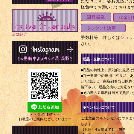
ただけます。各お支払い方
様負担でお願いしておりま
店舗紹介
手数料等、詳しくは
ショッ
さい。
返品・交換について
●商品の特性上、原則的に返品は
●万一発送中の破損、不良品、
いた場合は、商品到着当日以内にE
絡下さい。返品交換のご対応を
●その際の返送料は当方で負担い
キャンセルについて
＊＊公式LINE＊＊
ご注文後のキャンセルにつきま
お教室のご案内などしています♪
します。
【お届け4日前まで】 無料