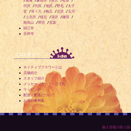
/
成城
/
豪徳寺
/
奥沢
/
松原
/
代沢
/
代田
/
池尻
/
野毛
/
太子
堂
/
等々力
/
梅丘
/
北沢
/
玉川
/
上北沢
/
桜丘
/
深沢
/
鎌田
/
南烏山
/
野沢
/
宮坂
狛江市
吉祥寺
コンテンツ
ネイティブフラワーとは
店舗紹介
スタッフ紹介
メッセージカード・立て札
ラッピング
配達・配送について
お花の事例集
個人情報の取り扱