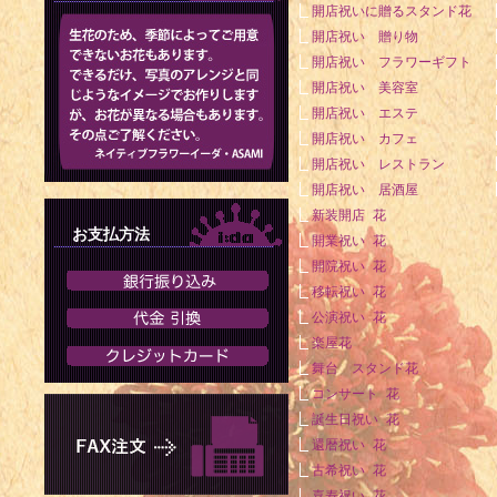
開店祝いに贈るスタンド花
開店祝い 贈り物
開店祝い フラワーギフト
開店祝い 美容室
開店祝い エステ
開店祝い カフェ
開店祝い レストラン
開店祝い 居酒屋
新装開店 花
お支払方法
開業祝い 花
開院祝い 花
移転祝い 花
公演祝い 花
楽屋花
舞台 スタンド花
コンサート 花
誕生日祝い 花
還暦祝い 花
古希祝い 花
喜寿祝い 花