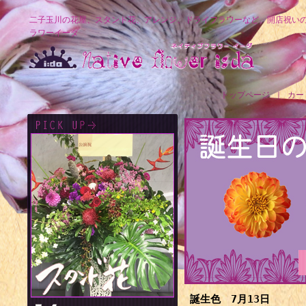
二子玉川の花屋、スタンド花、アレンジ、ドライフラワーなど、開店祝い
ラワーイーダ
トップページ
｜
カー
誕生色 7月13日