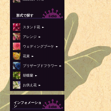
形式で探す
スタンド花 ►
アレンジ ►
ウェディングブーケ ►
花束 ►
プリザーブドフラワー ►
胡蝶蘭 ►
お供え花 ►
インフォメーショ
ン