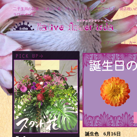
二子玉川の花屋、スタンド花、アレンジ、ドライフラワーなど、開店祝い
ラワーイーダ
トップページ
｜
カー
誕生色 6月16日