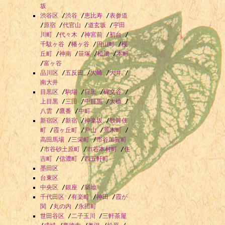
坂
渋谷区
/
渋谷
/
恵比寿
/
表参道
/
原宿
/
代官山
/
道玄坂
/
宇田
川町
/
代々木
/
神宮前
/
初台
/
千駄ヶ谷
/
幡ヶ谷
/
円山町
/
桜
丘町
/
神南
/
笹塚
/
松濤
/
本町
/
富ヶ谷
品川区
/
五反田
/
大崎
/
大井
/
南大井
目黒区
/
駒場
/
目黒
/
碑文谷
/
上目黒
/
三田
/
中目黒
/
大橋
/
八雲
/
鷹番
/
中町
新宿区
/
新宿
/
神楽坂
/
歌舞伎
町
/
霞ヶ丘町
/
戸山
/
荒木町
/
高田馬場
/
三栄町
/
市谷加賀町
/
市谷砂土原町
/
市谷本村町
/
住
吉町
/
信濃町
/
西五軒町
墨田区
台東区
中央区
/
銀座
/
築地
千代田区
/
有楽町
/
神田
/
霞が
関
/
丸の内
/
永田町
世田谷区
/
二子玉川
/
三軒茶屋