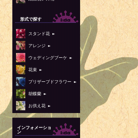
形式で探す
スタンド花 ►
アレンジ ►
ウェディングブーケ ►
花束 ►
プリザーブドフラワー ►
胡蝶蘭 ►
お供え花 ►
インフォメーショ
ン