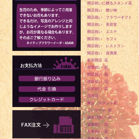
開店祝いに贈るスタンド花
開店祝い 贈り物
開店祝い フラワーギフト
開店祝い 美容室
開店祝い エステ
開店祝い カフェ
開店祝い レストラン
開店祝い 居酒屋
新装開店 花
お支払方法
開業祝い 花
開院祝い 花
移転祝い 花
公演祝い 花
楽屋花
舞台 スタンド花
コンサート 花
誕生日祝い 花
還暦祝い 花
古希祝い 花
喜寿祝い 花