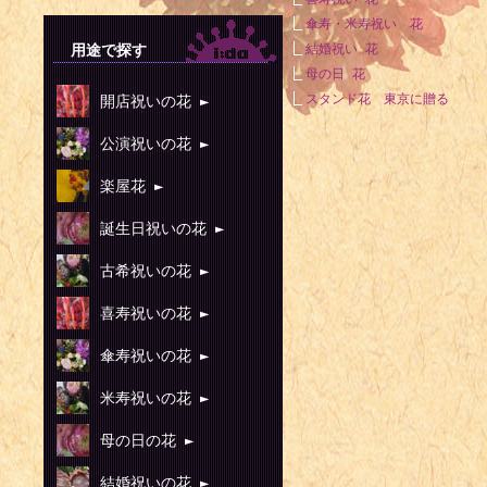
傘寿・米寿祝い 花
用途で探す
結婚祝い 花
母の日 花
スタンド花 東京に贈る
開店祝いの花 ►
公演祝いの花 ►
楽屋花 ►
誕生日祝いの花 ►
古希祝いの花 ►
喜寿祝いの花 ►
傘寿祝いの花 ►
米寿祝いの花 ►
母の日の花 ►
結婚祝いの花 ►