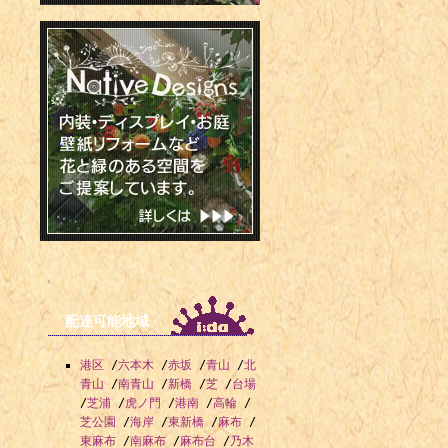
配達可能地域
港区
/
六本木
/
赤坂
/
青山
/
北
青山
/
南青山
/
新橋
/
芝
/
台場
/
芝浦
/
虎ノ門
/
港南
/
高輪
/
芝公園
/
海岸
/
東新橋
/
麻布
/
東麻布
/
南麻布
/
麻布台
/
乃木