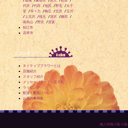
/
成城
/
豪徳寺
/
奥沢
/
松原
/
代沢
/
代田
/
池尻
/
野毛
/
太子
堂
/
等々力
/
梅丘
/
北沢
/
玉川
/
上北沢
/
桜丘
/
深沢
/
鎌田
/
南烏山
/
野沢
/
宮坂
狛江市
吉祥寺
コンテンツ
ネイティブフラワーとは
店舗紹介
スタッフ紹介
メッセージカード・立て札
ラッピング
配達・配送について
お花の事例集
個人情報の取り扱