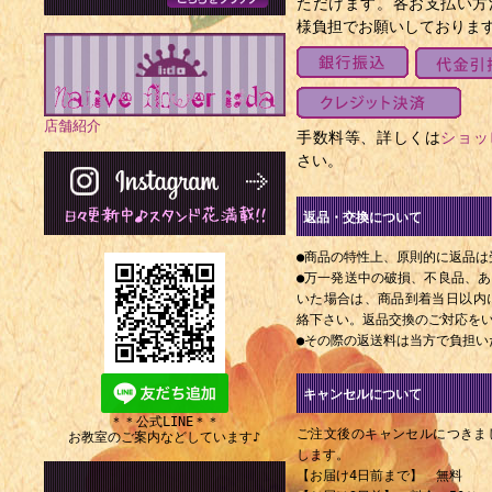
ただけます。各お支払い方
様負担でお願いしておりま
店舗紹介
手数料等、詳しくは
ショッ
さい。
返品・交換について
●商品の特性上、原則的に返品は
●万一発送中の破損、不良品、
いた場合は、商品到着当日以内にE
絡下さい。返品交換のご対応を
●その際の返送料は当方で負担い
キャンセルについて
＊＊公式LINE＊＊
ご注文後のキャンセルにつきま
お教室のご案内などしています♪
します。
【お届け4日前まで】 無料