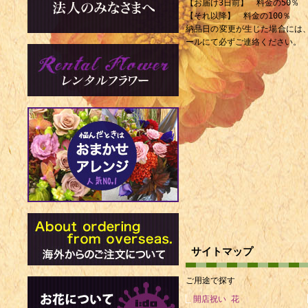
【お届け3日前】 料金の50％
【それ以降】 料金の100％
納品日の変更が生じた場合には
ールにて必ずご連絡ください。
サイトマップ
ご用途で探す
開店祝い 花