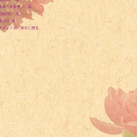
傘寿・米寿祝い 花
結婚祝い 花
母の日 花
スタンド花 東京に贈る