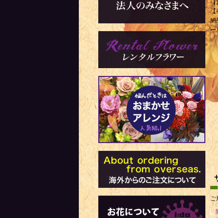
【
【
納
ー
ご