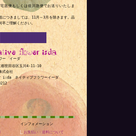
ト宅急便もしくは佐川急便でお送りいたしま
送につきましては、11月～3月を除きます。品
何卒ご理解ください。
ワー イーダ
東京都世田谷区玉川4-11-10
ld株式会社
ower i:da ネイティブフラワーイーダ
8212
インフォメーション
円
お支払い・送料について