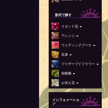
形式で探す
スタンド花 ►
アレンジ ►
ウェディングブーケ ►
花束 ►
プリザーブドフラワー ►
胡蝶蘭 ►
お供え花 ►
インフォメーショ
ン