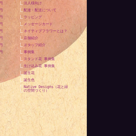
0円
法人様向け
0円
配達・配送について
0円
ラッピング
0円
メッセージカード
0円
ネイティブフラワーとは？
0円
店舗紹介
0円
スタッフ紹介
0円
事例集
スタンド花 事例集
生け込み花 事例集
誕生花
誕生色
Native Designs（花と緑
の空間づくり）