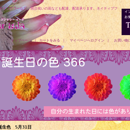
ライフラワーなど、開店祝いの花なども配達、配送承ります。ネイティブフ
トップページ
｜
カートをみる
｜
マイページへログイン
｜
お買い物
誕生色 5月31日