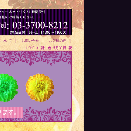
について
｜
お問い合せ
｜
お客様の声
｜
HOME
>
誕生色 5月31日 花