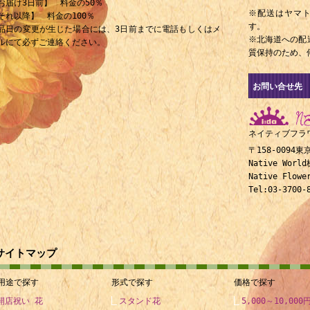
お届け3日前】 料金の50％
※配送はヤマ
それ以降】 料金の100％
す。
品日の変更が生じた場合には、3日前までに電話もしくはメ
※北海道への配
ルにて必ずご連絡ください。
質保持のため、
お問い合せ先
ネイティブフラ
〒158-0094
Native Wor
Native Fl
Tel:03-3700-
サイトマップ
用途で探す
形式で探す
価格で探す
開店祝い 花
スタンド花
5,000～10,000