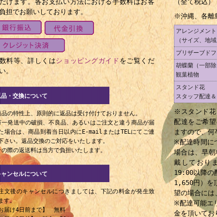
だけます。各お支払い方法における手数料はお客
（全て税込）
負担でお願いしております。
※沖縄、各離
アレンジメント
（サイズ、地域
プリザーブドフ
数料等、詳しくは
ショッピングガイド
をご覧くだ
胡蝶蘭（一部除
い。
観葉植物
スタンド花
返品・交換について
スタッフ配達＆
※スタンド花
商品の特性上、原則的に返品は受け付けておりません。
配達をご希望
万一発送中の破損、不良品、あるいはご注文と違う商品が届
ますので、何
た場合は、商品到着当日以内にE-mailまたはTELにてご連
下さい。返品交換のご対応をいたします。
※配達時間に
その際の返送料は当方で負担いたします。
場合は、早朝
戴しておりま
19:00以
キャンセルについて
1,650円
注文後のキャンセルにつきましては、下記の料金が発生致
望の場合には
ます。
※配達可能エ
お届け4日前まで】 無料
金を頂いてお