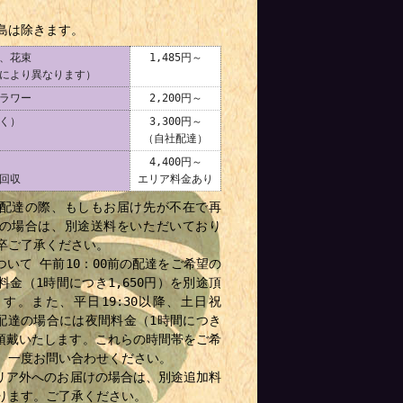
島は除きます。
、花束
1,485円～
により異なります）
ラワー
2,200円～
く）
3,300円～
（自社配達）
4,400円～
回収
エリア料金あり
配達の際、もしもお届け先が不在で再
の場合は、別途送料をいただいており
卒ご了承ください。
ついて 午前10：00前の配達をご希望の
料金（1時間につき1,650円）を別途頂
す。また、平日19:30以降、土日祝
降の配達の場合には夜間料金（1時間につき
）を頂戴いたします。これらの時間帯をご希
、一度お問い合わせください。
リア外へのお届けの場合は、別途追加料
ります。ご了承ください。