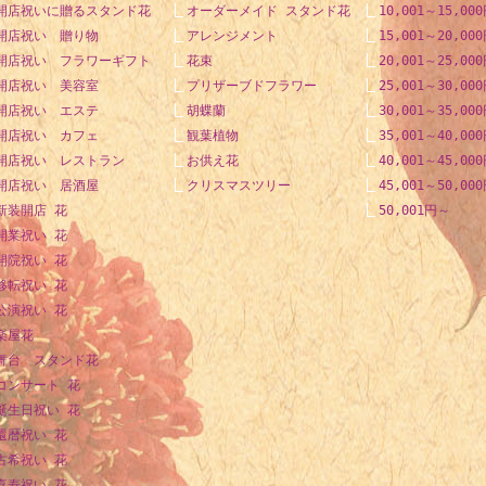
開店祝いに贈るスタンド花
オーダーメイド スタンド花
10,001～15,00
開店祝い 贈り物
アレンジメント
15,001～20,00
開店祝い フラワーギフト
花束
20,001～25,00
開店祝い 美容室
プリザーブドフラワー
25,001～30,00
開店祝い エステ
胡蝶蘭
30,001～35,00
開店祝い カフェ
観葉植物
35,001～40,00
開店祝い レストラン
お供え花
40,001～45,00
開店祝い 居酒屋
クリスマスツリー
45,001～50,00
新装開店 花
50,001円～
開業祝い 花
開院祝い 花
移転祝い 花
公演祝い 花
楽屋花
舞台 スタンド花
コンサート 花
誕生日祝い 花
還暦祝い 花
古希祝い 花
喜寿祝い 花