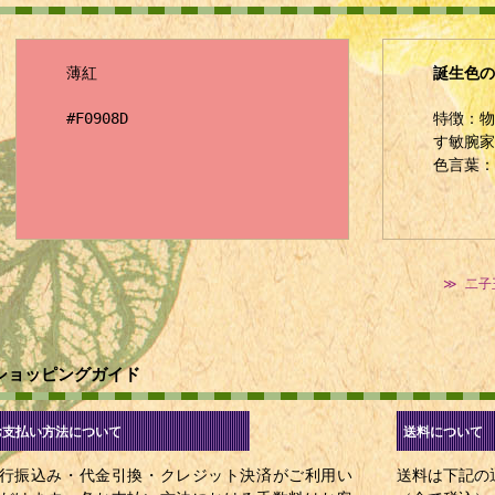
薄紅
誕生色の
#F0908D
特徴：物
す敏腕家
色言葉：
≫ 二子
ショッピングガイド
お支払い方法について
送料について
行振込み・代金引換・クレジット決済がご利用い
送料は下記の