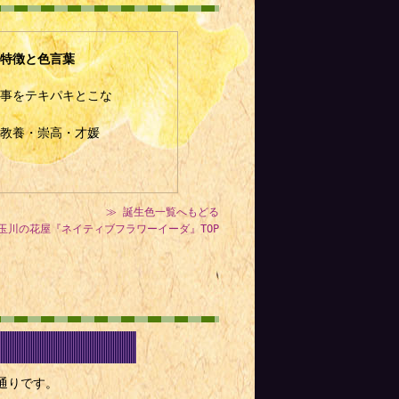
特徴と色言葉
事をテキパキとこな
教養・崇高・才媛
≫ 誕生色一覧へもどる
玉川の花屋『ネイティブフラワーイーダ』TOP
通りです。