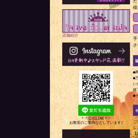
た
様
店舗紹介
手
さ
●
●
い
絡
●
＊＊公式LINE＊＊
ご
お教室のご案内などしています♪
し
【