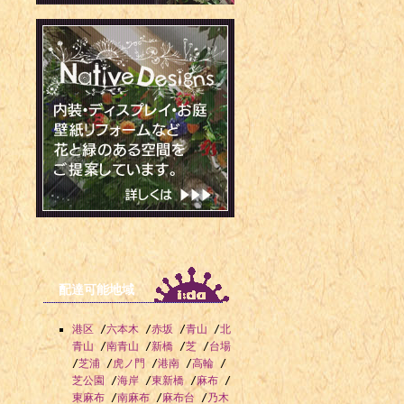
配達可能地域
港区
/
六本木
/
赤坂
/
青山
/
北
青山
/
南青山
/
新橋
/
芝
/
台場
/
芝浦
/
虎ノ門
/
港南
/
高輪
/
芝公園
/
海岸
/
東新橋
/
麻布
/
東麻布
/
南麻布
/
麻布台
/
乃木