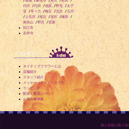
/
成城
/
豪徳寺
/
奥沢
/
松原
/
代沢
/
代田
/
池尻
/
野毛
/
太子
堂
/
等々力
/
梅丘
/
北沢
/
玉川
/
上北沢
/
桜丘
/
深沢
/
鎌田
/
南烏山
/
野沢
/
宮坂
狛江市
吉祥寺
コンテンツ
ネイティブフラワーとは
店舗紹介
スタッフ紹介
メッセージカード・立て札
ラッピング
配達・配送について
お花の事例集
個人情報の取り扱