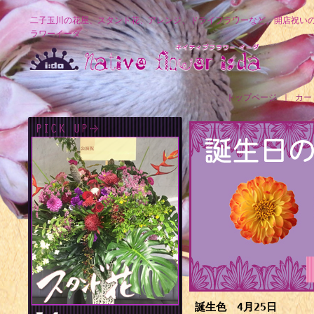
二子玉川の花屋、スタンド花、アレンジ、ドライフラワーなど、開店祝い
ラワーイーダ
トップページ
｜
カー
誕生色 4月25日