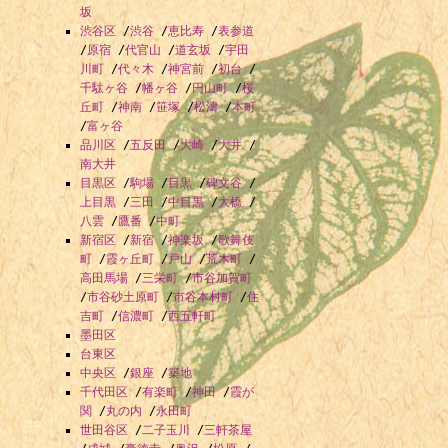
坂
渋谷区
/
渋谷
/
恵比寿
/
表参道
/
原宿
/
代官山
/
道玄坂
/
宇田
川町
/
代々木
/
神宮前
/
初台
/
千駄ヶ谷
/
幡ヶ谷
/
円山町
/
桜
丘町
/
神南
/
笹塚
/
松濤
/
本町
/
富ヶ谷
品川区
/
五反田
/
大崎
/
大井
/
南大井
目黒区
/
駒場
/
目黒
/
碑文谷
/
上目黒
/
三田
/
中目黒
/
大橋
/
八雲
/
鷹番
/
中町
新宿区
/
新宿
/
神楽坂
/
歌舞伎
町
/
霞ヶ丘町
/
戸山
/
荒木町
/
高田馬場
/
三栄町
/
市谷加賀町
/
市谷砂土原町
/
市谷本村町
/
住
吉町
/
信濃町
/
西五軒町
墨田区
台東区
中央区
/
銀座
/
築地
千代田区
/
有楽町
/
神田
/
霞が
関
/
丸の内
/
永田町
世田谷区
/
二子玉川
/
三軒茶屋