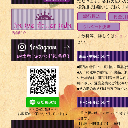
ただけます。各お支払い方
様負担でお願いしておりま
店舗紹介
手数料等、詳しくは
ショッ
さい。
返品・交換について
●商品の特性上、原則的に返品は
●万一発送中の破損、不良品、
いた場合は、商品到着当日以内にE
絡下さい。返品交換のご対応を
●その際の返送料は当方で負担い
キャンセルについて
＊＊公式LINE＊＊
ご注文後のキャンセルにつきま
お教室のご案内などしています♪
します。
【お届け4日前まで】 無料