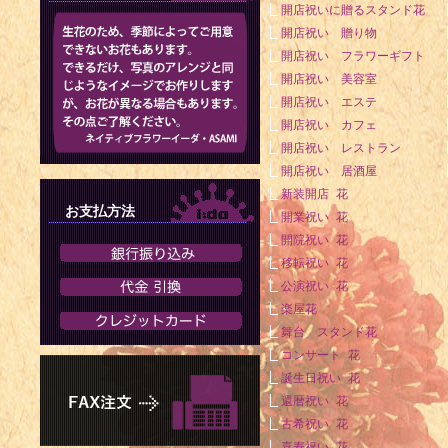
開店祝いに贈るスタンド花
開店祝い 贈り物
開店祝い フラワーギフト
開店祝い 美容室
開店祝い エステ
開店祝い カフェ
開店祝い レストラン
開店祝い 居酒屋
新装開店 花
お支払方法
開業祝い 花
開院祝い 花
移転祝い 花
公演祝い 花
楽屋花
舞台 スタンド花
コンサート 花
誕生日祝い 花
還暦祝い 花
古希祝い 花
喜寿祝い 花