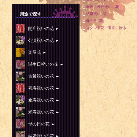
傘寿・米寿祝い 花
用途で探す
結婚祝い 花
母の日 花
スタンド花 東京に贈る
開店祝いの花 ►
公演祝いの花 ►
楽屋花 ►
誕生日祝いの花 ►
古希祝いの花 ►
喜寿祝いの花 ►
傘寿祝いの花 ►
米寿祝いの花 ►
母の日の花 ►
結婚祝いの花 ►