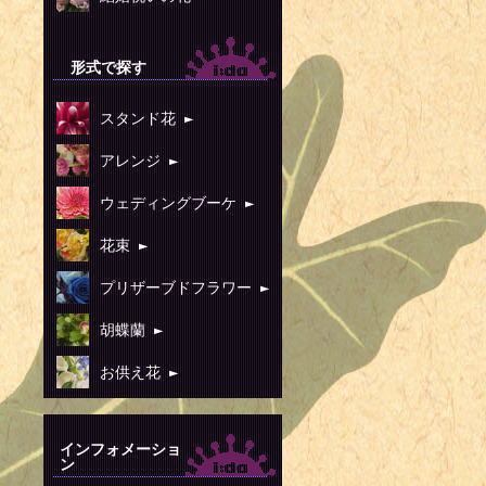
形式で探す
スタンド花 ►
アレンジ ►
ウェディングブーケ ►
花束 ►
プリザーブドフラワー ►
胡蝶蘭 ►
お供え花 ►
インフォメーショ
ン