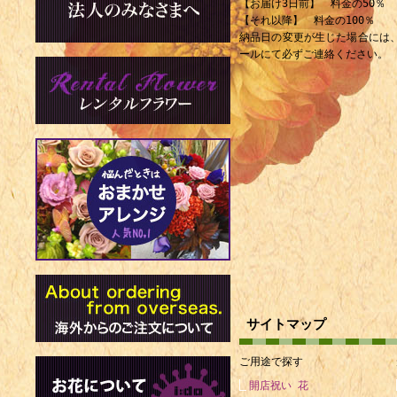
【お届け3日前】 料金の50％
【それ以降】 料金の100％
納品日の変更が生じた場合には
ールにて必ずご連絡ください。
サイトマップ
ご用途で探す
開店祝い 花