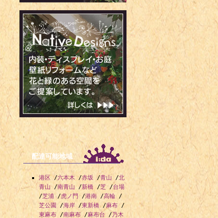
配達可能地域
港区
/
六本木
/
赤坂
/
青山
/
北
青山
/
南青山
/
新橋
/
芝
/
台場
/
芝浦
/
虎ノ門
/
港南
/
高輪
/
芝公園
/
海岸
/
東新橋
/
麻布
/
東麻布
/
南麻布
/
麻布台
/
乃木