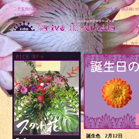
二子玉川の花屋、スタンド花、アレンジ、ドライフラワーなど、開店祝い
ラワーイーダ
トップページ
｜
カー
誕生色 2月12日