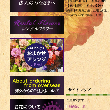
【お届け3日前】 料金の50％
【それ以降】 料金の100％
納品日の変更が生じた場合には
ールにて必ずご連絡ください。
サイトマップ
ご用途で探す
開店祝い 花