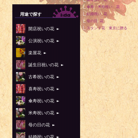
傘寿・米寿祝い 花
用途で探す
結婚祝い 花
母の日 花
スタンド花 東京に贈る
開店祝いの花 ►
公演祝いの花 ►
楽屋花 ►
誕生日祝いの花 ►
古希祝いの花 ►
喜寿祝いの花 ►
傘寿祝いの花 ►
米寿祝いの花 ►
母の日の花 ►
結婚祝いの花 ►