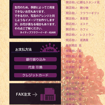
開店祝いに贈るスタンド花
開店祝い 贈り物
開店祝い フラワーギフト
開店祝い 美容室
開店祝い エステ
開店祝い カフェ
開店祝い レストラン
開店祝い 居酒屋
新装開店 花
お支払方法
開業祝い 花
開院祝い 花
移転祝い 花
公演祝い 花
楽屋花
舞台 スタンド花
コンサート 花
誕生日祝い 花
還暦祝い 花
古希祝い 花
喜寿祝い 花