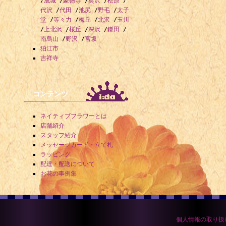
/
成城
/
豪徳寺
/
奥沢
/
松原
/
代沢
/
代田
/
池尻
/
野毛
/
太子
堂
/
等々力
/
梅丘
/
北沢
/
玉川
/
上北沢
/
桜丘
/
深沢
/
鎌田
/
南烏山
/
野沢
/
宮坂
狛江市
吉祥寺
コンテンツ
ネイティブフラワーとは
店舗紹介
スタッフ紹介
メッセージカード・立て札
ラッピング
配達・配送について
お花の事例集
個人情報の取り扱