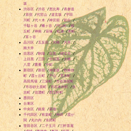
坂
渋谷区
/
渋谷
/
恵比寿
/
表参道
/
原宿
/
代官山
/
道玄坂
/
宇田
川町
/
代々木
/
神宮前
/
初台
/
千駄ヶ谷
/
幡ヶ谷
/
円山町
/
桜
丘町
/
神南
/
笹塚
/
松濤
/
本町
/
富ヶ谷
品川区
/
五反田
/
大崎
/
大井
/
南大井
目黒区
/
駒場
/
目黒
/
碑文谷
/
上目黒
/
三田
/
中目黒
/
大橋
/
八雲
/
鷹番
/
中町
新宿区
/
新宿
/
神楽坂
/
歌舞伎
町
/
霞ヶ丘町
/
戸山
/
荒木町
/
高田馬場
/
三栄町
/
市谷加賀町
/
市谷砂土原町
/
市谷本村町
/
住
吉町
/
信濃町
/
西五軒町
墨田区
台東区
中央区
/
銀座
/
築地
千代田区
/
有楽町
/
神田
/
霞が
関
/
丸の内
/
永田町
世田谷区
/
二子玉川
/
三軒茶屋