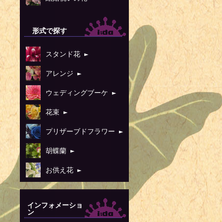
形式で探す
スタンド花 ►
アレンジ ►
ウェディングブーケ ►
花束 ►
プリザーブドフラワー ►
胡蝶蘭 ►
お供え花 ►
インフォメーショ
ン