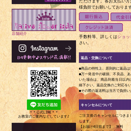
ただけます。各お支払い方
様負担でお願いしておりま
店舗紹介
手数料等、詳しくは
ショッ
さい。
返品・交換について
●商品の特性上、原則的に返品は
●万一発送中の破損、不良品、
いた場合は、商品到着当日以内にE
絡下さい。返品交換のご対応を
●その際の返送料は当方で負担い
キャンセルについて
＊＊公式LINE＊＊
ご注文後のキャンセルにつきま
お教室のご案内などしています♪
します。
【お届け4日前まで】 無料