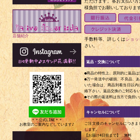
ただけます。各お支払い方
様負担でお願いしておりま
店舗紹介
手数料等、詳しくは
ショッ
さい。
返品・交換について
●商品の特性上、原則的に返品は
●万一発送中の破損、不良品、
いた場合は、商品到着当日以内にE
絡下さい。返品交換のご対応を
●その際の返送料は当方で負担い
キャンセルについて
＊＊公式LINE＊＊
ご注文後のキャンセルにつきま
お教室のご案内などしています♪
します。
【お届け4日前まで】 無料