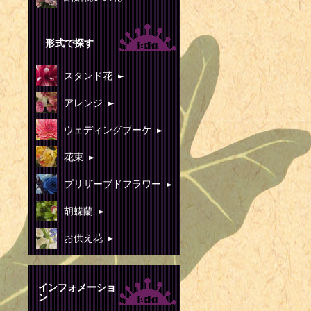
形式で探す
スタンド花 ►
アレンジ ►
ウェディングブーケ ►
花束 ►
プリザーブドフラワー ►
胡蝶蘭 ►
お供え花 ►
インフォメーショ
ン