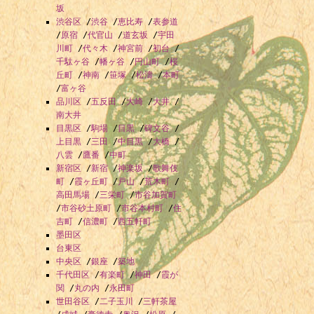
坂
渋谷区
/
渋谷
/
恵比寿
/
表参道
/
原宿
/
代官山
/
道玄坂
/
宇田
川町
/
代々木
/
神宮前
/
初台
/
千駄ヶ谷
/
幡ヶ谷
/
円山町
/
桜
丘町
/
神南
/
笹塚
/
松濤
/
本町
/
富ヶ谷
品川区
/
五反田
/
大崎
/
大井
/
南大井
目黒区
/
駒場
/
目黒
/
碑文谷
/
上目黒
/
三田
/
中目黒
/
大橋
/
八雲
/
鷹番
/
中町
新宿区
/
新宿
/
神楽坂
/
歌舞伎
町
/
霞ヶ丘町
/
戸山
/
荒木町
/
高田馬場
/
三栄町
/
市谷加賀町
/
市谷砂土原町
/
市谷本村町
/
住
吉町
/
信濃町
/
西五軒町
墨田区
台東区
中央区
/
銀座
/
築地
千代田区
/
有楽町
/
神田
/
霞が
関
/
丸の内
/
永田町
世田谷区
/
二子玉川
/
三軒茶屋