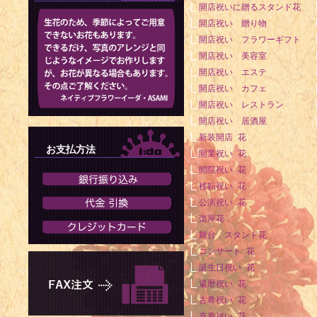
開店祝いに贈るスタンド花
開店祝い 贈り物
開店祝い フラワーギフト
開店祝い 美容室
開店祝い エステ
開店祝い カフェ
開店祝い レストラン
開店祝い 居酒屋
新装開店 花
お支払方法
開業祝い 花
開院祝い 花
移転祝い 花
公演祝い 花
楽屋花
舞台 スタンド花
コンサート 花
誕生日祝い 花
還暦祝い 花
古希祝い 花
喜寿祝い 花