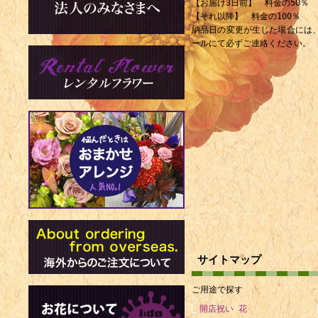
【お届け3日前】 料金の50％
【それ以降】 料金の100％
納品日の変更が生じた場合には
ールにて必ずご連絡ください。
サイトマップ
ご用途で探す
開店祝い 花