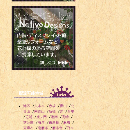
配達可能地域
港区
/
六本木
/
赤坂
/
青山
/
北
青山
/
南青山
/
新橋
/
芝
/
台場
/
芝浦
/
虎ノ門
/
港南
/
高輪
/
芝公園
/
海岸
/
東新橋
/
麻布
/
東麻布
/
南麻布
/
麻布台
/
乃木