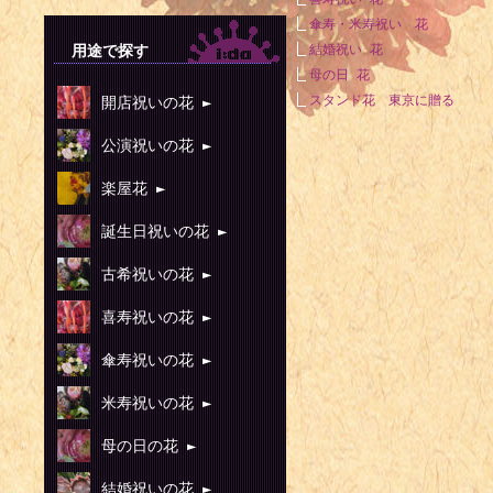
傘寿・米寿祝い 花
用途で探す
結婚祝い 花
母の日 花
スタンド花 東京に贈る
開店祝いの花 ►
公演祝いの花 ►
楽屋花 ►
誕生日祝いの花 ►
古希祝いの花 ►
喜寿祝いの花 ►
傘寿祝いの花 ►
米寿祝いの花 ►
母の日の花 ►
結婚祝いの花 ►