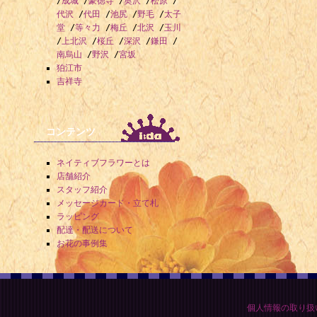
/
成城
/
豪徳寺
/
奥沢
/
松原
/
代沢
/
代田
/
池尻
/
野毛
/
太子
堂
/
等々力
/
梅丘
/
北沢
/
玉川
/
上北沢
/
桜丘
/
深沢
/
鎌田
/
南烏山
/
野沢
/
宮坂
狛江市
吉祥寺
コンテンツ
ネイティブフラワーとは
店舗紹介
スタッフ紹介
メッセージカード・立て札
ラッピング
配達・配送について
お花の事例集
個人情報の取り扱