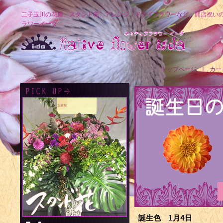
二子玉川の花屋、スタンド花、アレンジ、ドライフラワーなど、開店祝い
ラワーイーダ
トップページ
｜
カー
誕生色 1月4日