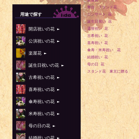
楽屋花
1927年 -
舞台 スタンド花
日）
用途で探す
コンサート 花
誕生日祝い 花
1928年 -
開店祝いの花 ►
還暦祝い 花
1987年）
古希祝い 花
公演祝いの花 ►
1930年 -
喜寿祝い 花
傘寿・米寿祝い 花
楽屋花 ►
1931年 -
結婚祝い 花
1931年 -
母の日 花
誕生日祝いの花 ►
スタンド花 東京に贈る
1934年 -
古希祝いの花 ►
家、ファンタ
喜寿祝いの花 ►
1937年 
曲家（+ 200
傘寿祝いの花 ►
1939年 -
米寿祝いの花 ►
1940年 -
母の日の花 ►
1941年 -
結婚祝いの花 ►