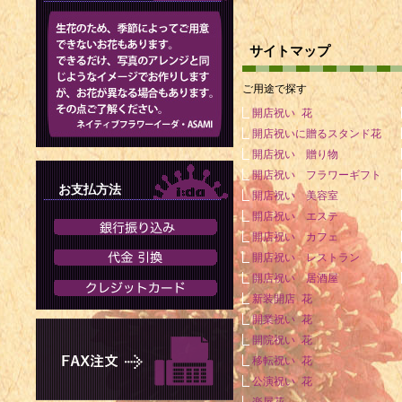
1911年 -
1913年 - 
サイトマップ
1915年 
ご用途で探す
ン・O・ライシ
開店祝い 花
1916年 -
開店祝いに贈るスタンド花
開店祝い 贈り物
1916年 
開店祝い フラワーギフト
家（+ 1970
お支払方法
開店祝い 美容室
開店祝い エステ
1917年 -
開店祝い カフェ
1996年）
開店祝い レストラン
1917年 -
開店祝い 居酒屋
1997年）
新装開店 花
開業祝い 花
1920年 -
開院祝い 花
1925年 -
移転祝い 花
公演祝い 花
1926年 -