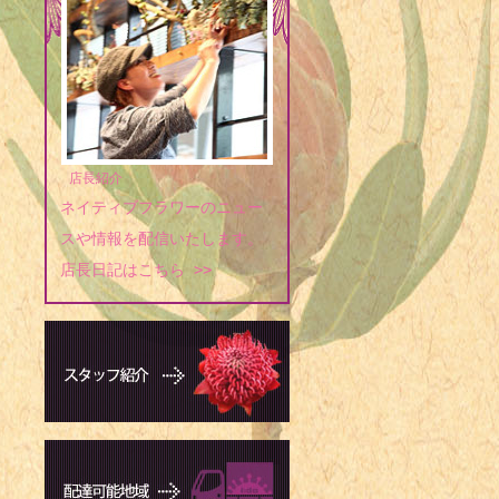
1965年 -
撲力士
1965年 
ール選手
1967年 -
店長紹介
1967年 -
ネイティブフラワーのニュー
1967年 
スや情報を配信いたします。
タレント
店長日記はこちら >>
1968年 -
1968年 
1968年 -
1969年 -
1969年 
ライター（+ 