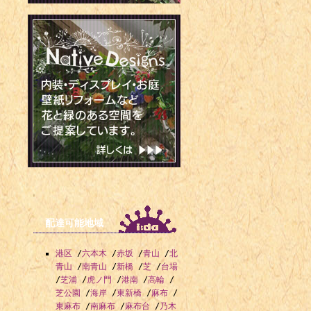
1983年 
手
1984年 -
1988年 -
1990年 -
1990年 -
1990年 
ト選手
1992年 -
1992年 
配達可能地域
ント
1992年 -
港区
/
六本木
/
赤坂
/
青山
/
北
青山
/
南青山
/
新橋
/
芝
/
台場
1993年 
/
芝浦
/
虎ノ門
/
港南
/
高輪
/
芝公園
/
海岸
/
東新橋
/
麻布
/
スケート選手
東麻布
/
南麻布
/
麻布台
/
乃木