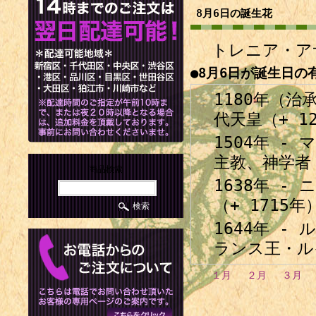
8月6日の誕生花
トレニア・ア
●8月6日が誕生日の
1180年（治
代天皇（+ 1
1504年 
主教、神学者（
商品検索
1638年 
（+ 1715年
1644年 
ランス王・ルイ
1697年 -
１月
２月
３月
年）
1738年（元