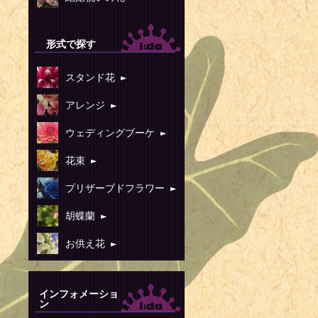
1942年 -
1942年 -
形式で探す
1943年 
者
スタンド花 ►
1945年 -
アレンジ ►
1946年 -
ウェディングブーケ ►
1946年 -
花束 ►
1946年 -
プリザーブドフラワー ►
1946年 -
1946年 
胡蝶蘭 ►
1947年 -
お供え花 ►
1947年 -
1949年 
インフォメーショ
ン
手（+ 1988