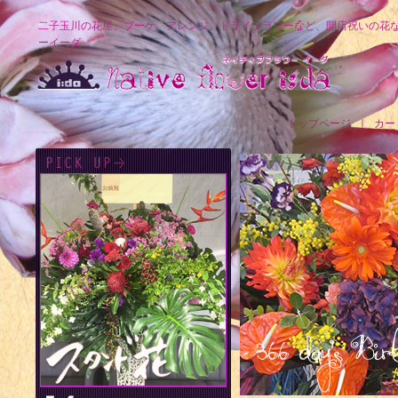
二子玉川の花屋、ブーケ、アレンジ、ドライフラワーなど、開店祝いの花
ーイーダ
トップページ
｜
カー