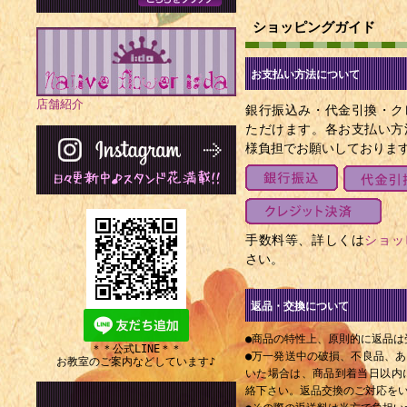
の経世家（+ 
ショッピングガイド
1766年 
物理学者、天文
お支払い方法について
店舗紹介
1768年 
銀行振込み・代金引換・ク
ただけます。各お支払い方
ランスの軍人、
様負担でお願いしておりま
1809年 -
1892年）
1837年（天
手数料等、詳しくは
ショッ
キリスト教学者
さい。
1850年（嘉
大学創立者、東
返品・交換について
1856年 
●商品の特性上、原則的に返品は
＊＊公式LINE＊＊
家・美術家（+
●万一発送中の破損、不良品、
お教室のご案内などしています♪
いた場合は、商品到着当日以内にE
1868年 
絡下さい。返品交換のご対応を