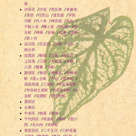
1995年 -
坂
渋谷区
/
渋谷
/
恵比寿
/
表参道
1996年 
/
原宿
/
代官山
/
道玄坂
/
宇田
川町
/
代々木
/
神宮前
/
初台
/
千駄ヶ谷
/
幡ヶ谷
/
円山町
/
桜
丘町
/
神南
/
笹塚
/
松濤
/
本町
/
富ヶ谷
品川区
/
五反田
/
大崎
/
大井
/
南大井
目黒区
/
駒場
/
目黒
/
碑文谷
/
上目黒
/
三田
/
中目黒
/
大橋
/
八雲
/
鷹番
/
中町
新宿区
/
新宿
/
神楽坂
/
歌舞伎
町
/
霞ヶ丘町
/
戸山
/
荒木町
/
高田馬場
/
三栄町
/
市谷加賀町
/
市谷砂土原町
/
市谷本村町
/
住
吉町
/
信濃町
/
西五軒町
墨田区
台東区
中央区
/
銀座
/
築地
千代田区
/
有楽町
/
神田
/
霞が
関
/
丸の内
/
永田町
世田谷区
/
二子玉川
/
三軒茶屋