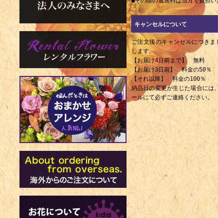
外交官（+ 1
●その際の返送料は当方で負担い
1874年 -
キャンセルについて
1932年）
ご注文後のキャンセルにつきま
1875年 -
します。
1952年）
【お届け4日前まで】 無料
【お届け3日前】 料金の50％
1881年 
【それ以降】 料金の100％
納品日の変更が生じた場合には
者（+ 1955
ールにて必ずご連絡ください。
1888年 - 
1894年 -
1896年 -
1902年 -
1935年）
1909年 -
1909年 -
1975年）