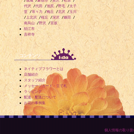
/
成城
/
豪徳寺
/
奥沢
/
松原
/
代沢
/
代田
/
池尻
/
野毛
/
太子
堂
/
等々力
/
梅丘
/
北沢
/
玉川
/
上北沢
/
桜丘
/
深沢
/
鎌田
/
南烏山
/
野沢
/
宮坂
狛江市
吉祥寺
コンテンツ
ネイティブフラワーとは
店舗紹介
スタッフ紹介
メッセージカード・立て札
ラッピング
配達・配送について
お花の事例集
個人情報の取り扱