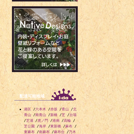
配達可能地域
港区
/
六本木
/
赤坂
/
青山
/
北
青山
/
南青山
/
新橋
/
芝
/
台場
/
芝浦
/
虎ノ門
/
港南
/
高輪
/
芝公園
/
海岸
/
東新橋
/
麻布
/
東麻布
/
南麻布
/
麻布台
/
乃木