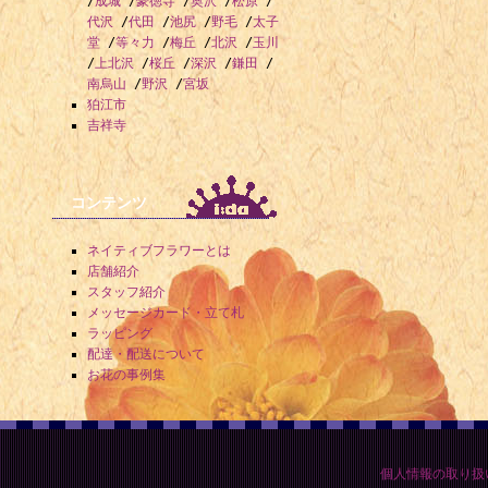
/
成城
/
豪徳寺
/
奥沢
/
松原
/
代沢
/
代田
/
池尻
/
野毛
/
太子
堂
/
等々力
/
梅丘
/
北沢
/
玉川
/
上北沢
/
桜丘
/
深沢
/
鎌田
/
南烏山
/
野沢
/
宮坂
狛江市
吉祥寺
コンテンツ
ネイティブフラワーとは
店舗紹介
スタッフ紹介
メッセージカード・立て札
ラッピング
配達・配送について
お花の事例集
個人情報の取り扱