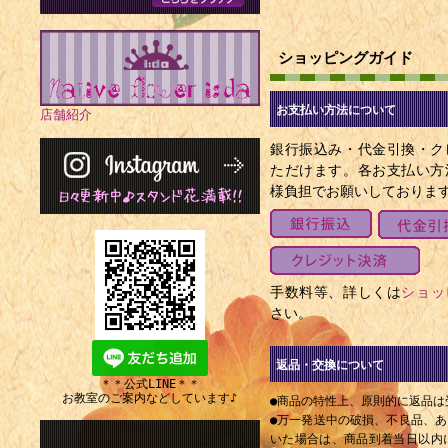
1871年 -
年）
ショッピングガイド
1876年 -
1957年）
お支払い方法について
店舗紹介
1877年 -
銀行振込み・代金引換・ク
ただけます。各お支払い方
（+ 1933年
様負担でお願いしておりま
1885年 - 
1891年 
ト（+ 1967
手数料等、詳しくは
ショッ
1894年 -
さい。
年）
1894年 -
返品・交換について
＊＊公式LINE＊＊
1976年）
お教室のご案内などしています♪
●商品の特性上、原則的に返品は
1898年 -
●万一発送中の破損、不良品、
いた場合は、商品到着当日以内にE