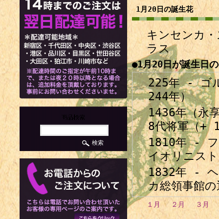
1月20日の誕生花
キンセンカ・
ラス
●1月20日が誕生日
225年 - 
244年）
1436年（永
商品検索
8代将軍（+ 
1810年 
イオリニスト・
1832年 
カ総領事館の通
1859年 
１月
２月
３月
ー（+ 1944