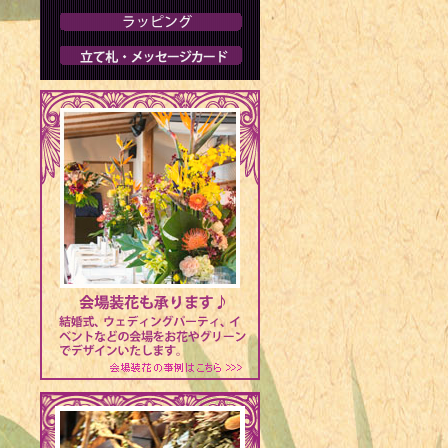
1964年 -
1965年 -
1966年 
サー・声優
1967年 
1968年 -
1969年 -
2006年）
1969年 -
1969年 -
1971年 
手・ピアニス
1971年 -
業家