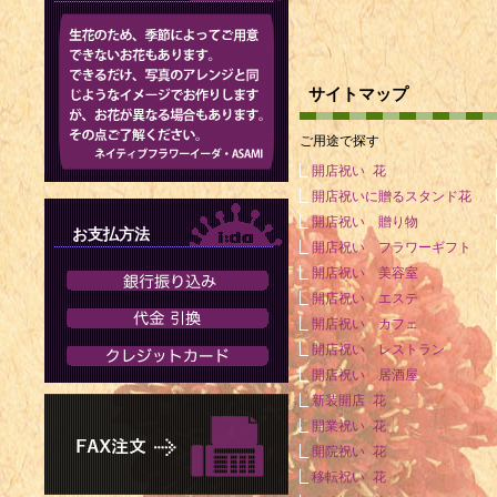
1925年 -
1926年 
1931年 -
サイトマップ
1931年 -
ご用途で探す
1931年 -
開店祝い 花
1932年 -
開店祝いに贈るスタンド花
2000年）
開店祝い 贈り物
お支払方法
開店祝い フラワーギフト
1933年 
開店祝い 美容室
1934年 -
開店祝い エステ
役相談役
開店祝い カフェ
開店祝い レストラン
1934年 
開店祝い 居酒屋
1935年 -
新装開店 花
開業祝い 花
1935年 -
開院祝い 花
1938年 -
移転祝い 花