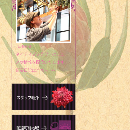
1973年 
スケート選手
1974年 
1974年 -
1974年 -
1975年 
店長紹介
ネイティブフラワーのニュー
ーガー
スや情報を配信いたします。
1975年 -
店長日記はこちら >>
1977年 
1977年 -
1979年 
パーク）
1979年 -
1979年 -