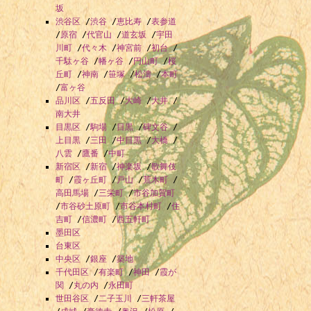
坂
渋谷区
/
渋谷
/
恵比寿
/
表参道
/
原宿
/
代官山
/
道玄坂
/
宇田
川町
/
代々木
/
神宮前
/
初台
/
千駄ヶ谷
/
幡ヶ谷
/
円山町
/
桜
丘町
/
神南
/
笹塚
/
松濤
/
本町
/
富ヶ谷
品川区
/
五反田
/
大崎
/
大井
/
南大井
目黒区
/
駒場
/
目黒
/
碑文谷
/
上目黒
/
三田
/
中目黒
/
大橋
/
八雲
/
鷹番
/
中町
新宿区
/
新宿
/
神楽坂
/
歌舞伎
町
/
霞ヶ丘町
/
戸山
/
荒木町
/
高田馬場
/
三栄町
/
市谷加賀町
/
市谷砂土原町
/
市谷本村町
/
住
吉町
/
信濃町
/
西五軒町
墨田区
台東区
中央区
/
銀座
/
築地
千代田区
/
有楽町
/
神田
/
霞が
関
/
丸の内
/
永田町
世田谷区
/
二子玉川
/
三軒茶屋