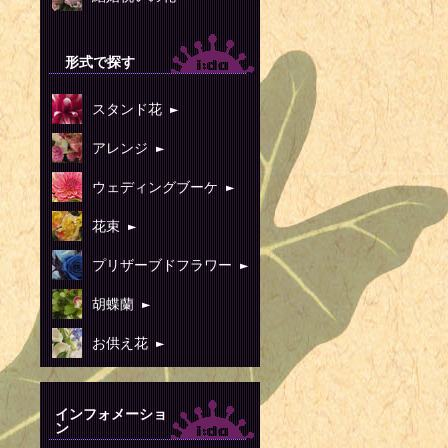
ALFEE）
1958年 -
形式で探す
1956年 -
1987年）
スタンド花 ►
1960年 
アレンジ ►
1961年 
ウェディングブーケ ►
倶楽部）
花束 ►
1961年 
ャスター
プリザーブドフラワー ►
1962年 -
胡蝶蘭 ►
1962年 -
お供え花 ►
1963年 
1964年 -
インフォメーショ
1964年 -
ン