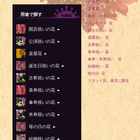
1940年 
公演祝い 花
楽屋花
ィギュアスケ
用途で探す
舞台 スタンド花
1941年 -
コンサート 花
開店祝いの花 ►
1941年 -
誕生日祝い 花
還暦祝い 花
1945年 -
公演祝いの花 ►
古希祝い 花
1945年 -
喜寿祝い 花
楽屋花 ►
傘寿・米寿祝い 花
1946年 -
誕生日祝いの花 ►
結婚祝い 花
1948年 -
母の日 花
古希祝いの花 ►
スタンド花 東京に贈る
1949年 -
喜寿祝いの花 ►
1949年 -
傘寿祝いの花 ►
1954年 -
1954年 -
米寿祝いの花 ►
1955年 -
母の日の花 ►
1955年 -
結婚祝いの花 ►