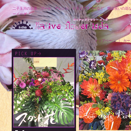
二子玉川の花屋、ブーケ、アレンジ、ドライフラワーなど、開店祝いの花
ーイーダ
トップページ
｜
カー