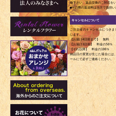
1899年 -
絡下さい。返品交換のご対応を
●その際の返送料は当方で負担い
1898年 - 
1901年 -
キャンセルについて
（+ 1973年
ご注文後のキャンセルにつきま
1903年 -
します。
【お届け4日前まで】 無料
1912年 -
【お届け3日前】 料金の50％
【それ以降】 料金の100％
1917年 -
納品日の変更が生じた場合には
（+ 2001年
ールにて必ずご連絡ください。
1920年 
（+ 1993年
1920年 -
1999年）
1921年 - 
1923年 -