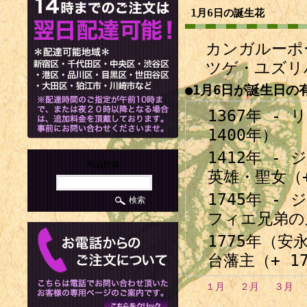
1月6日の誕生花
カンガルーポー
ツゲ・ユズリ
●1月6日が誕生日の
1367年 -
1400年）
1412年 
商品検索
英雄・聖女（+
1745年 
フィエ兄弟の弟
1775年（安
台藩主（+ 1
1785年（天
１月
２月
３月
者・歌人（+ 