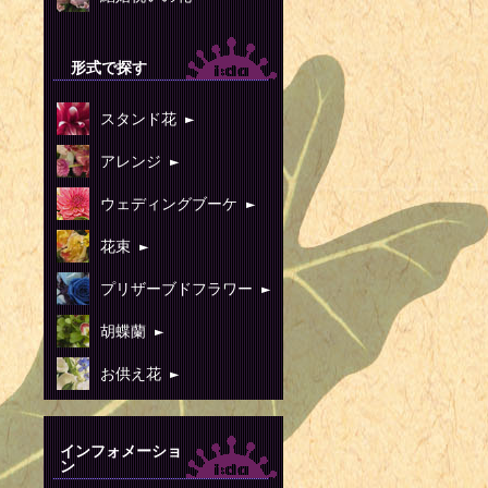
1936年 -
1939年 
形式で探す
ー指導者（+ 
スタンド花 ►
1944年 
1945年 -
アレンジ ►
1945年 -
ウェディングブーケ ►
1946年 -
花束 ►
2006年）
プリザーブドフラワー ►
1947年 -
胡蝶蘭 ►
1949年 -
1949年 -
お供え花 ►
1951年 
1953年 
インフォメーショ
ン
（AC/DC）