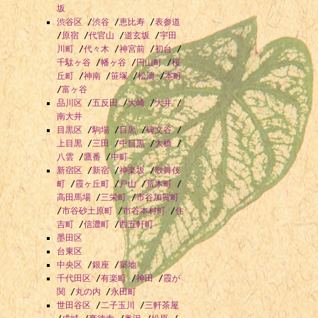
坂
渋谷区
/
渋谷
/
恵比寿
/
表参道
/
原宿
/
代官山
/
道玄坂
/
宇田
川町
/
代々木
/
神宮前
/
初台
/
千駄ヶ谷
/
幡ヶ谷
/
円山町
/
桜
丘町
/
神南
/
笹塚
/
松濤
/
本町
/
富ヶ谷
品川区
/
五反田
/
大崎
/
大井
/
南大井
目黒区
/
駒場
/
目黒
/
碑文谷
/
上目黒
/
三田
/
中目黒
/
大橋
/
八雲
/
鷹番
/
中町
新宿区
/
新宿
/
神楽坂
/
歌舞伎
町
/
霞ヶ丘町
/
戸山
/
荒木町
/
高田馬場
/
三栄町
/
市谷加賀町
/
市谷砂土原町
/
市谷本村町
/
住
吉町
/
信濃町
/
西五軒町
墨田区
台東区
中央区
/
銀座
/
築地
千代田区
/
有楽町
/
神田
/
霞が
関
/
丸の内
/
永田町
世田谷区
/
二子玉川
/
三軒茶屋