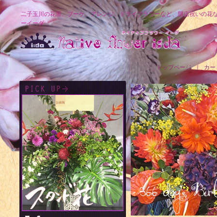
二子玉川の花屋、ブーケ、アレンジ、ドライフラワーなど、開店祝いの花
ーイーダ
トップページ
｜
カー