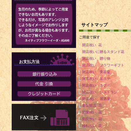
（+ 1993年
1905年 -
家（+ 1978
サイトマップ
1906年 - 
ご用途で探す
1908年 
開店祝い 花
ー、チェリスト
開店祝いに贈るスタンド花
1909年 -
開店祝い 贈り物
お支払方法
1965年）
開店祝い フラワーギフト
開店祝い 美容室
1913年 -
開店祝い エステ
年）
開店祝い カフェ
開店祝い レストラン
1914年 - 
開店祝い 居酒屋
1919年 -
新装開店 花
1920年 
開業祝い 花
開院祝い 花
者（+ 2004
移転祝い 花