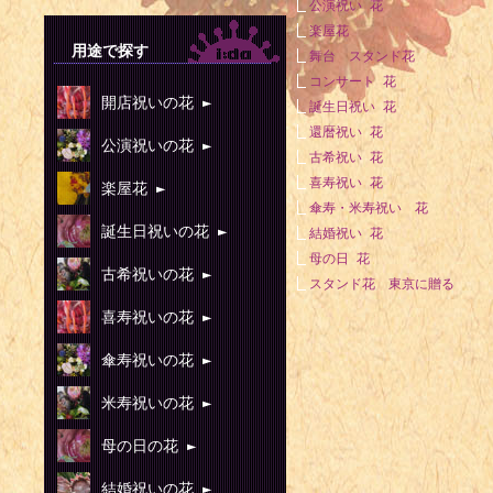
1923年 - 
公演祝い 花
楽屋花
1923年 -
用途で探す
舞台 スタンド花
年）
コンサート 花
1925年 -
開店祝いの花 ►
誕生日祝い 花
DeLorea
還暦祝い 花
公演祝いの花 ►
古希祝い 花
（DMC）創業
喜寿祝い 花
楽屋花 ►
1926年 -
傘寿・米寿祝い 花
誕生日祝いの花 ►
1927年 -
結婚祝い 花
母の日 花
1927年 -
古希祝いの花 ►
スタンド花 東京に贈る
1929年 
喜寿祝いの花 ►
スタンの政治家
傘寿祝いの花 ►
1931年 -
米寿祝いの花 ►
1931年 
デル（+ 19
母の日の花 ►
1936年 
結婚祝いの花 ►