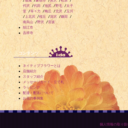
/
成城
/
豪徳寺
/
奥沢
/
松原
/
代沢
/
代田
/
池尻
/
野毛
/
太子
堂
/
等々力
/
梅丘
/
北沢
/
玉川
/
上北沢
/
桜丘
/
深沢
/
鎌田
/
南烏山
/
野沢
/
宮坂
狛江市
吉祥寺
コンテンツ
ネイティブフラワーとは
店舗紹介
スタッフ紹介
メッセージカード・立て札
ラッピング
配達・配送について
お花の事例集
個人情報の取り扱