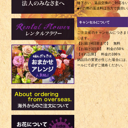
1856年 
絡下さい。返品交換のご対応を
（+ 1909年
●その際の返送料は当方で負担い
1858年 
キャンセルについて
系の発案者（+
ご注文後のキャンセルにつきま
1867年（慶
します。
大臣・逓信大臣
【お届け4日前まで】 無料
【お届け3日前】 料金の50％
1872年 
【それ以降】 料金の100％
納品日の変更が生じた場合には
曲家（+ 191
ールにて必ずご連絡ください。
1878年 -
1967年）
1898年 
家（+ 1965
1902年 -
1992年）
1903年 