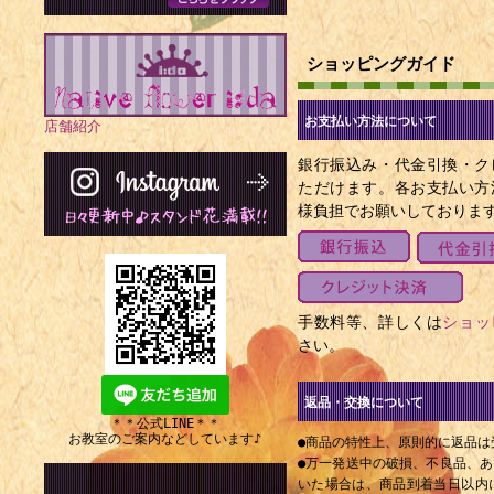
1799年 
ンマン（+ 1
ショッピングガイド
1803年 
（+ 1888年
お支払い方法について
店舗紹介
1822年 
銀行振込み・代金引換・ク
ただけます。各お支払い方
者（+ 1890
様負担でお願いしておりま
1828年 -
1901年）
1832年 -
手数料等、詳しくは
ショッ
年）
さい。
1838年 -
1920年）
返品・交換について
＊＊公式LINE＊＊
1850年 
お教室のご案内などしています♪
●商品の特性上、原則的に返品は
会民主主義思想
●万一発送中の破損、不良品、
いた場合は、商品到着当日以内にE