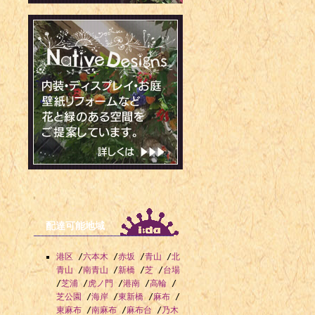
1989年 -
1989年 -
1989年 -
1991年 
1992年 - 
1992年 -
1994年 -
1996年 -
配達可能地域
港区
/
六本木
/
赤坂
/
青山
/
北
青山
/
南青山
/
新橋
/
芝
/
台場
/
芝浦
/
虎ノ門
/
港南
/
高輪
/
芝公園
/
海岸
/
東新橋
/
麻布
/
東麻布
/
南麻布
/
麻布台
/
乃木