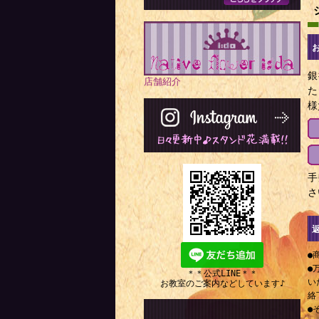
銀
店舗紹介
た
様
手
さ
●
●
＊＊公式LINE＊＊
い
お教室のご案内などしています♪
絡
●