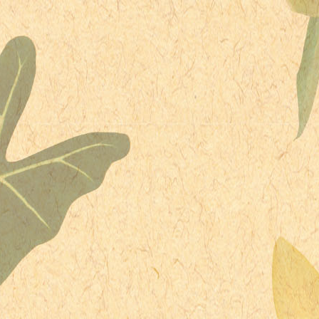
1979年 - マイケル・レストビッチ、プロ野球選手
1981年 - イーライ・マニング、アメリカンフットボール選手
1983年 - 長谷川凛、ストリッパー
1984年 - 橋本まい、声優
1984年 - フィリプ・ザレウシキー、フィギュアスケート選手
1987年 - 柳沢なな、女性アイドル
1987年 - 小神野由佳、グラビアアイドル
1988年 - ジョニー・エヴァンズ、サッカー選手
1988年 - チョン・ヨンヒョク、フィギュアスケート選手
1988年 - カロリーナ・ヘルマン、フィギュアスケート選手
1989年 - 梅田彩佳、AKB48
1989年 - 内村航平、体操選手
1989年 - アレックス・D・リンツ、俳優
1990年 - 柿谷曜一朗、セレッソ大阪
1990年 - 黒川洋介、HotchPotchi
1990年 - 深谷知広、競輪選手
1993年 - 糖果、台湾の歌手
1993年 - 飯塚尚利、俳優