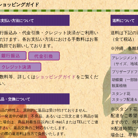
1897年 - ポーラ・ネグリ、女優（+ 1987年）
ショッピングガイド
1905年 - 高松宮宣仁親王、皇族（+ 1987年）
1906年 - 豊田四郎、映画監督（+ 1977年）
お支払い方法について
送料について
1908年 - レイ・ミランド、俳優（+ 1986年）
行振込み・代金引換・クレジット決済がご利用い
1908年 - 篠田康雄、神職（+ 1997年）
送料は下記の
だけます。各お支払い方法における手数料はお客
（全て税込）
1911年 - ジョン・スタージェス、映画監督（+ 1992年）
負担でお願いしております。
※沖縄、各離
1917年 - 霧立のぼる、女優（+ 1972年）
1921年 - セルジオ・レオーネ、映画監督 （+ 1989年）
アレンジメント
（サイズ、地域
1926年 - ジョージ・マーティン、音楽プロデューサー
プリザーブドフ
1926年 - 平井龍、元山口県知事（+ 2008年）
数料等、詳しくは
ショッピングガイド
をご覧くだ
胡蝶蘭（一部除
1931年 - 道場六三郎、料理人
い。
観葉植物
1933年 - 5代目三遊亭圓楽、落語家（+ 2009年）
スタンド花
1933年 - 加藤明、元バレーボール選手、監督（+ 1982年）
返品・交換について
スタッフ配達＆
1936年 - 房錦勝比古、大相撲力士（+ 1993年）
※スタンド花
商品の特性上、原則的に返品は受け付けておりません。
1937年 - 山本學、俳優
配達をご希望
万一発送中の破損、不良品、あるいはご注文と違う商品が届
1939年 - 藤村志保、女優
ますので、何
た場合は、商品到着当日以内にE-mailまたはTELにてご連
下さい。返品交換のご対応をいたします。
※配達時間に
1940年 - ゼンジー北京、マジシャン
その際の返送料は当方で負担いたします。
場合は、早朝
1940年 - 森村桂、作家（+ 2004年）