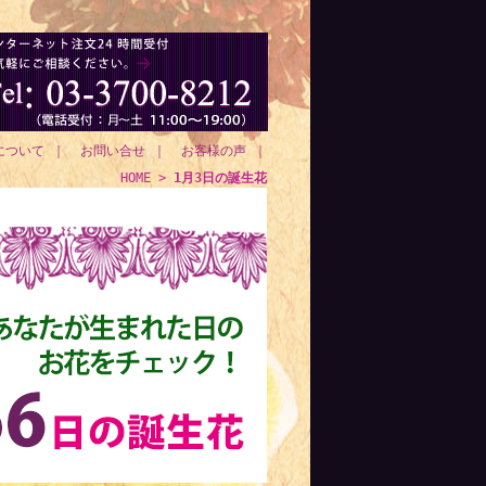
について
｜
お問い合せ
｜
お客様の声
｜
HOME
>
1月3日の誕生花