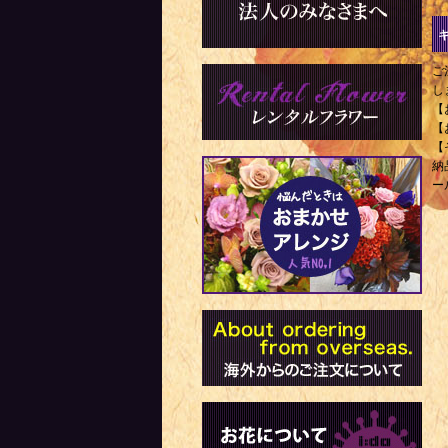
ご
し
【
【
【
納
ー