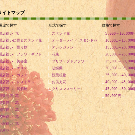
1953年 - 桑田健秀、バスケットボール選手・指導者
サイトマップ
1954年 - 高瀬春奈、女優
1956年 - 小堺一機、タレント
用途で探す
形式で探す
価格で探す
1956年 - 鈴木富子、声優（+ 2003年）
開店祝い 花
スタンド花
5,000～10,000
1956年 - メル・ギブソン、俳優
開店祝いに贈るスタンド花
オーダーメイド スタンド花
10,001～15,00
1959年 - ダンカン、放送作家、タレント
開店祝い 贈り物
アレンジメント
15,001～20,00
1960年 - 中村れい子、女優
開店祝い フラワーギフト
花束
20,001～25,00
1960年 - 山崎浩子、元新体操選手
開店祝い 美容室
プリザーブドフラワー
25,001～30,00
1961年 - 柳葉敏郎、俳優
開店祝い エステ
胡蝶蘭
30,001～35,00
開店祝い カフェ
1961年 - 日下部みどり子、トラベルライター
観葉植物
35,001～40,00
開店祝い レストラン
お供え花
40,001～45,00
1963年 - ケラリーノ・サンドロヴィッチ、演出家・脚本家、ナイロ
開店祝い 居酒屋
クリスマスツリー
45,001～50,00
1964年 - 堀江敏幸、小説家
新装開店 花
50,001円～
1965年 - 笠浩史、政治家
開業祝い 花
1966年 - 智田裕一、フジテレビ記者、元アナウンサー
開院祝い 花
1967年 - 野島卓、フジテレビアナウンサー
移転祝い 花
1967年 - 若村麻由美、女優
公演祝い 花
1969年 - ミハエル・シューマッハ、F1レーサー
楽屋花