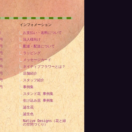
インフォメーション
円
お支払い・送料について
0円
法人様向け
0円
配達・配送について
0円
ラッピング
0円
メッセージカード
0円
ネイティブフラワーとは？
0円
店舗紹介
0円
スタッフ紹介
ン100℃主宰
0円
事例集
スタンド花 事例集
生け込み花 事例集
誕生花
誕生色
Native Designs（花と緑
の空間づくり）