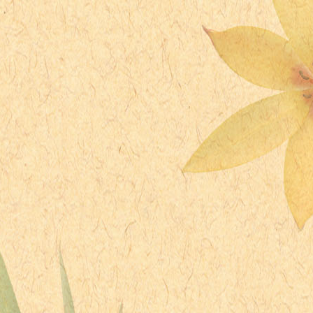
1994年 - 吹田祐実、ファッションモデル
1994年 - 耿冰娃、フィギュアスケート選手
1997年 - 澤畠流星、子役、俳優
生年不明 - 藤井まき、アニメーター
生年不明 - 秋乃武彦、イラストレーター
生年不明 - 民安ともえ、声優