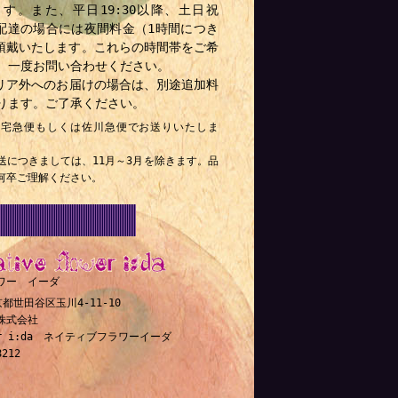
す。また、平日19:30以降、土日祝
降の配達の場合には夜間料金（1時間につき
）を頂戴いたします。これらの時間帯をご希
、一度お問い合わせください。
リア外へのお届けの場合は、別途追加料
ります。ご了承ください。
ト宅急便もしくは佐川急便でお送りいたしま
送につきましては、11月～3月を除きます。品
何卒ご理解ください。
ベーシスト
ワー イーダ
東京都世田谷区玉川4-11-10
ld株式会社
ower i:da ネイティブフラワーイーダ
8212
出家