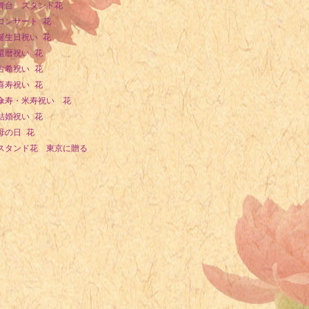
舞台 スタンド花
1969年 - 吉田栄作、俳優
コンサート 花
1970年 - 長井秀和、お笑いタレント
誕生日祝い 花
1971年 - 北浦共笑、女優
還暦祝い 花
1973年 - 川越美和、女優
古希祝い 花
1973年 - 金敏宰、野球選手
喜寿祝い 花
1974年 - 伊藤健太郎、声優
傘寿・米寿祝い 花
1974年 - アレサンドロ・ペタッキ、自転車プロロードレース選手
結婚祝い 花
1975年 - 川上稔、ライトノベル作家、ゲームクリエイター
母の日 花
スタンド花 東京に贈る
1975年 - 麻枝准、シナリオライター・作詞家・作曲家
1976年 - 前田浩継、元プロ野球選手
1977年 - 飯塚雅弓、声優
1977年 - 小沢真珠、女優
1977年 - A.J.バーネット、メジャーリーガー
1978年 - パク・ソルミ、女優
1978年 - リヤ・ケベデ、スーパーモデル、女優
1979年 - 田中理恵、声優
1979年 - ベリッシモ・フランチェスコ、料理研究家、タレント