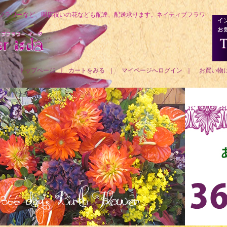
フラワーなど、開店祝いの花なども配達、配送承ります。ネイティブフラワ
トップページ
｜
カートをみる
｜
マイページへログイン
｜
お買い物