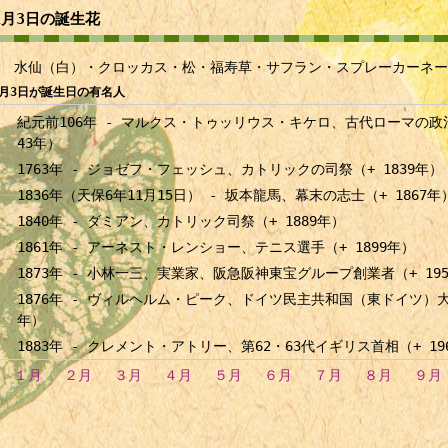
1月3日の誕生花
水仙（白）・クロッカス・松・福寿草・サフラン・スプレーカーネー
1月3日が誕生日の有名人
紀元前106年 - マルクス・トゥッリウス・キケロ、古代ローマの政
43年）
1763年 - ジョゼフ・フェッシュ、カトリックの司祭（+ 1839年）
1836年（天保6年11月15日） - 坂本龍馬、幕末の志士（+ 1867年
1840年 - ダミアン、カトリック司祭（+ 1889年）
1861年 - アーネスト・レンショー、テニス選手（+ 1899年）
1873年 - 小林一三、実業家、阪急阪神東宝グループ創業者（+ 19
1876年 - ヴィルヘルム・ピーク、ドイツ民主共和国（東ドイツ）大統
年）
1883年 - クレメント・アトリー、第62・63代イギリス首相（+ 19
1887年 - アウグスト・マッケ、画家（+ 1914年）
１月
２月
３月
４月
５月
６月
７月
８月
９月
1889年 - 河上丈太郎、政治家（+ 1965年）
1892年 - J・R・R・トールキン、作家（+ 1973年）