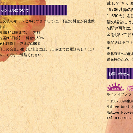
戴しておりま
1941年 - 天地総子、歌手
19:00以
キャンセルについて
1941年 - 岩下志麻、女優
1,650円
注文後のキャンセルにつきましては、下記の料金が発生致
1941年 - 横路孝弘、政治家、弁護士
望の場合には
ます。
※配達可能エ
1941年 - 水谷寿伸、元プロ野球選手
お届け4日前まで】 無料
金を頂いてお
1941年 - 三沢今朝治、元プロ野球選手
お届け3日前】 料金の50％
※配送はヤマ
それ以降】 料金の100％
1943年 - ヴァン・ダイク・パークス、ミュージシャン
す。
品日の変更が生じた場合には、3日前までに電話もしくはメ
1943年 - 牧勝彦、元プロ野球選手
※北海道への配
ルにて必ずご連絡ください。
質保持のため、
1943年 - エイドリアン・ギャレット、元プロ野球選手
1943年 - 鳥居ユキ、ファッションデザイナー
お問い合せ先
1945年 - 長谷川一夫、元プロ野球選手
1946年 - 日野元彦、ミュージシャン
1946年 - ジョン・ポール・ジョーンズ、レッド・ツェッペリンの
ネイティブフラ
1948年 - 芹澤廣明、音楽プロデューサー・ミュージシャン
〒158-0094
1948年 - 中村晃子、歌手、女優
Native Wor
Native Fl
1948年 - 末永吉幸、元プロ野球選手
Tel:03-3700-
1950年 - 湖川友謙、キャラクターデザイナー、アニメーション演
1950年 - 南出喜久治、弁護士