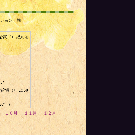
ション・梅
治家（+ 紀元前
）
57年）
領（+ 1960
67年）
１０月
１１月
１２月