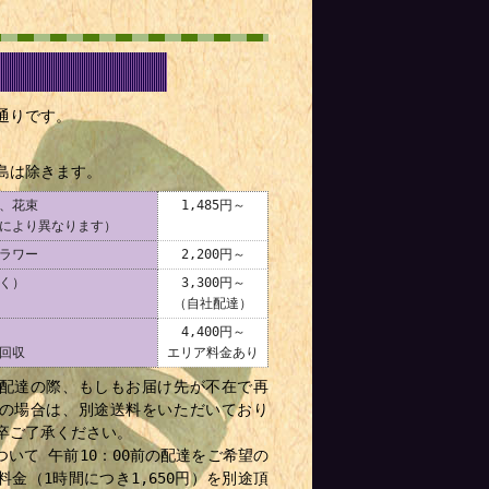
通りです。
島は除きます。
、花束
1,485円～
により異なります）
ラワー
2,200円～
く）
3,300円～
（自社配達）
4,400円～
回収
エリア料金あり
配達の際、もしもお届け先が不在で再
の場合は、別途送料をいただいており
卒ご了承ください。
ついて 午前10：00前の配達をご希望の
料金（1時間につき1,650円）を別途頂