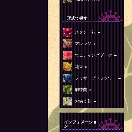
形式で探す
スタンド花 ►
アレンジ ►
ウェディングブーケ ►
花束 ►
プリザーブドフラワー ►
胡蝶蘭 ►
お供え花 ►
インフォメーショ
ン