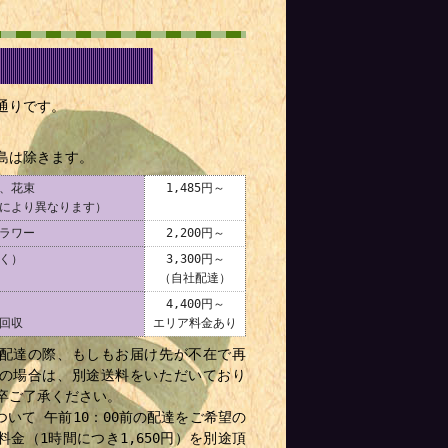
通りです。
島は除きます。
、花束
1,485円～
により異なります）
ラワー
2,200円～
く）
3,300円～
（自社配達）
4,400円～
回収
エリア料金あり
配達の際、もしもお届け先が不在で再
の場合は、別途送料をいただいており
卒ご了承ください。
ついて 午前10：00前の配達をご希望の
料金（1時間につき1,650円）を別途頂