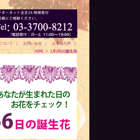
について
｜
お問い合せ
｜
お客様の声
｜
HOME
>
1月2日の誕生花