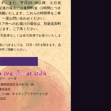
す。また、平日19:30以降、土日祝
降の配達の場合には夜間料金（1時間につき
）を頂戴いたします。これらの時間帯をご希
、一度お問い合わせください。
リア外へのお届けの場合は、別途追加料
ります。ご了承ください。
ト宅急便もしくは佐川急便でお送りいたしま
送につきましては、11月～3月を除きます。品
何卒ご理解ください。
10年）
ワー イーダ
東京都世田谷区玉川4-11-10
ld株式会社
ower i:da ネイティブフラワーイーダ
8212