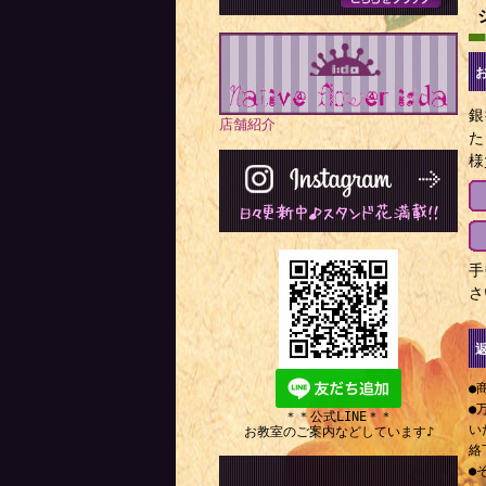
銀
店舗紹介
た
様
手
さ
●
●
＊＊公式LINE＊＊
い
お教室のご案内などしています♪
絡
●