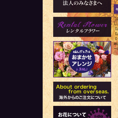
ご
し
【
【
【
納
ー