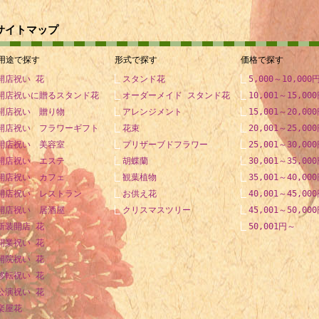
1932年 - 二上達也、元将棋棋士、第12代日本将棋連盟会長
1932年 - 大津淳、元プロ野球選手
サイトマップ
1932年 - 神津善行、作曲家
1933年 - 森村誠一、作家
用途で探す
形式で探す
価格で探す
1933年 - 河原温、美術家
開店祝い 花
スタンド花
5,000～10,000
1934年 - 山口定、政治学者
開店祝いに贈るスタンド花
オーダーメイド スタンド花
10,001～15,00
1935年 - 伊藤強、音楽評論家
開店祝い 贈り物
アレンジメント
15,001～20,00
開店祝い フラワーギフト
花束
20,001～25,00
1936年 - 7代目立川談志、落語家
開店祝い 美容室
プリザーブドフラワー
25,001～30,00
1936年 - はせさん治、俳優・声優 （+ 2002年）
開店祝い エステ
胡蝶蘭
30,001～35,00
1936年 - 式守伊之助、立行司
開店祝い カフェ
観葉植物
35,001～40,00
1937年 - 沢たまき、参議院議員（+ 2003年）
開店祝い レストラン
お供え花
40,001～45,00
1937年 - 花紀京、コメディアン
開店祝い 居酒屋
クリスマスツリー
45,001～50,00
1938年 - 野田知佑、カヌーイスト・作家
新装開店 花
50,001円～
1938年 - ロバート・スミッソン、現代美術家（+ 1973年）
開業祝い 花
1939年 - 櫻井一孝、映画監督
開院祝い 花
移転祝い 花
1940年 - 津川雅彦、俳優
公演祝い 花
1940年 - S. R. シュリニヴァーサ・ヴァラダン、数学者
楽屋花
1942年 - デニス・ハスタート、アメリカ合衆国下院議長