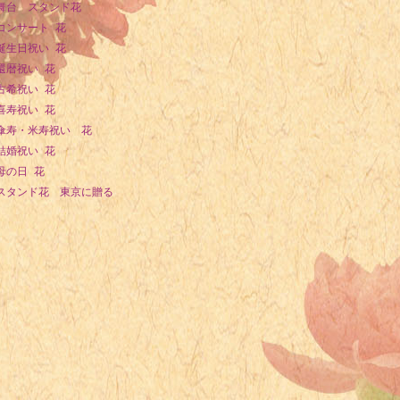
舞台 スタンド花
1943年 - 古谷一行、俳優
コンサート 花
1944年 - ノロドム・ラナリット、カンボジアの王族
誕生日祝い 花
1944年 - 宮崎総子、フリーアナウンサー（元フジテレビ）
還暦祝い 花
1946年 - 伊吹吾郎、俳優
古希祝い 花
喜寿祝い 花
1948年 - 岡本信人、俳優
傘寿・米寿祝い 花
1948年 - 鏡明、SF作家
結婚祝い 花
1948年 - 竜崎孝路、作曲家
母の日 花
1948年 - 川崎徹、CMディレクター
スタンド花 東京に贈る
1949年 - 高野悦子、大学生、『二十歳の原点』著者（+ 1969年）
1949年 - 奥田敏輝、元プロ野球選手（+ 2006年）
1951年 - ビル・マドロック、元プロ野球選手
1952年 - 井原慎一郎、元プロ野球選手
1953年 - 二間瀬敏史、宇宙物理学者
1954年 - アントン・ラマザレス、画家
1956年 - 睦月影郎、小説家
1956年 - 蔵前仁一、旅行作家
1957年 - 小坂明子、シンガーソングライター