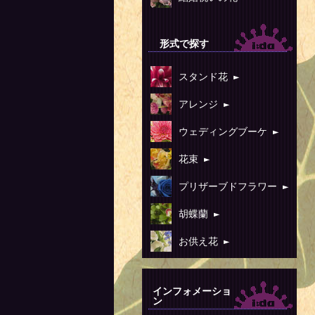
形式で探す
スタンド花 ►
アレンジ ►
ウェディングブーケ ►
花束 ►
プリザーブドフラワー ►
胡蝶蘭 ►
お供え花 ►
インフォメーショ
ン