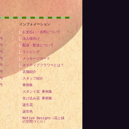
インフォメーション
円
お支払い・送料について
0円
法人様向け
0円
配達・配送について
0円
ラッピング
0円
メッセージカード
0円
ネイティブフラワーとは？
0円
店舗紹介
0円
スタッフ紹介
0円
事例集
スタンド花 事例集
生け込み花 事例集
誕生花
誕生色
Native Designs（花と緑
の空間づくり）