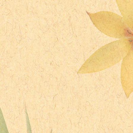
1969年 - クリスティー・ターリントン、ファッションモデル
1969年 - 上口龍生、マジシャン
1971年 - 竹野内豊、俳優
1971年 - ジェイムス・ヘイブンス、DJ、シンガーソングライター
1973年 - 高橋真紀子、テレビ朝日アナウンサー
1973年 - 中嶋ミチヨ、タレント
1974年 - さとう珠緒、タレント
1975年 - 孫敏漢、野球選手
1978年 - 豊口めぐみ、声優
1979年 - 清水あき、ファッションモデル
1980年 - 村上知子、お笑いタレント（森三中）
1980年 - アニー・ベルマール、フィギュアスケート選手
1981年 - 青井実、NHKアナウンサー
1981年 - マキシ・ロドリゲス、プロサッカー選手、アルゼンチン
1982年 - 妹岳なつめ、AV女優
1983年 - 松林悟、漫画家
1983年 - 詹智堯、野球選手