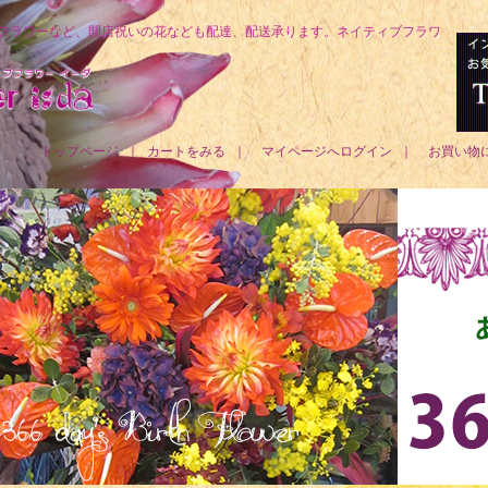
フラワーなど、開店祝いの花なども配達、配送承ります。ネイティブフラワ
トップページ
｜
カートをみる
｜
マイページへログイン
｜
お買い物