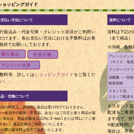
1896年 - ジガ・ヴェルトフ、映画監督（+ 1954年）
ショッピングガイド
1900年 - 伊丹万作、映画監督（+ 1946年）
1901年 - 久保栄、戯曲作家（+ 1958年）
お支払い方法について
送料について
1904年 - ヴァルター・ハイトラー、物理学者（+ 1981年）
行振込み・代金引換・クレジット決済がご利用い
送料は下記の
1904年 - 稲山嘉寛、実業家・財界人（+ 1987年）
だけます。各お支払い方法における手数料はお客
（全て税込）
1905年 - ルイジ・ザンパ、映画監督（+ 1991年）
負担でお願いしております。
※沖縄、各離
1905年 - マイケル・ティペット、作曲家（+ 1998年）
アレンジメント
1906年 - 三島雅夫、俳優（+ 1973年）
（サイズ、地域
1907年 - 辻嘉一、日本料理の料理人（+ 1988年）
プリザーブドフ
1909年 - 吾郷清彦、歴史家（+ 2003年）
数料等、詳しくは
ショッピングガイド
をご覧くだ
胡蝶蘭（一部除
い。
1910年 - 松谷穣、ジャズピアニスト（+ 1995年）
観葉植物
1911年 - 横路節雄、政治家（+ 1967年）
スタンド花
返品・交換について
1912年 - 第26代木村庄之助、立行司（+ 1984年）
スタッフ配達＆
1912年 - 檀一雄、小説家（+ 1976年）
※スタンド花
商品の特性上、原則的に返品は受け付けておりません。
配達をご希望
1913年 - 林健太郎、歴史学者・東京大学総長（+ 2004年）
万一発送中の破損、不良品、あるいはご注文と違う商品が届
ますので、何
た場合は、商品到着当日以内にE-mailまたはTELにてご連
1915年 - 5代目柳家小さん、落語家（+ 2002年）
下さい。返品交換のご対応をいたします。
※配達時間に
1915年 - 古川正男、元プロ野球選手
その際の返送料は当方で負担いたします。
場合は、早朝