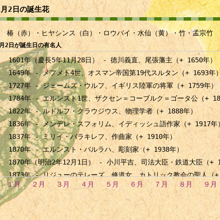
1月2日の誕生花
椿（赤）・ヒヤシンス（白）・ロウバイ・水仙（黄）・竹・孟宗竹
1月2日が誕生日の有名人
1601年（慶長5年11月28日） - 徳川義直、尾張藩主（+ 1650年）
1649年 - メフメト4世、オスマン帝国第19代スルタン（+ 1693年
1727年 - ジェームズ・ウルフ、イギリス陸軍の将軍（+ 1759年）
1784年 - エルンスト1世、ザクセン＝コーブルク＝ゴータ公（+ 18
1822年 - ルドルフ・クラウジウス、物理学者（+ 1888年）
1836年 - メンデレ・スフォリム、イディッシュ語作家（+ 1917年
1837年 - ミリイ・バラキレフ、作曲家（+ 1910年）
1870年 - エルンスト・バルラハ、彫刻家（+ 1938年）
1870年（明治2年12月1日） - 小川平吉、司法大臣・鉄道大臣（+ 1
1873年 - リジューのテレーズ、修道女、カトリック教会の聖人（+ 
１月
２月
３月
４月
５月
６月
７月
８月
９月
1880年 - ルイ・ブレゲー、飛行機設計者（+ 1955年）
1885年 - アンナ・ヒュブラー、フィギュアスケート選手（+ 1976
1892年 - 柏尾誠一郎、テニス選手（+ 1962年）