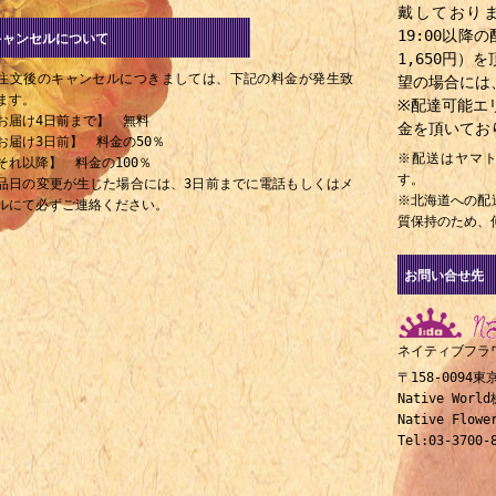
1919年 - 吉原正喜、元プロ野球選手（+ 1944年）
戴しておりま
1920年 - アイザック・アシモフ、SF作家（+ 1992年）
19:00以
キャンセルについて
1,650円
1920年 - 丹下キヨ子、歌手・女優（+ 1998年）
注文後のキャンセルにつきましては、下記の料金が発生致
望の場合には
1921年 - 春風亭小柳枝 (7代目)、落語家（+ 1962年）
ます。
※配達可能エ
お届け4日前まで】 無料
1923年 - 玉乃海太三郎、大相撲力士（+ 1987年）
金を頂いてお
お届け3日前】 料金の50％
1924年 - 河合雅雄、動物生態学者
※配送はヤマ
それ以降】 料金の100％
1926年 - 天本英世、俳優（+ 2003年）
す。
品日の変更が生じた場合には、3日前までに電話もしくはメ
※北海道への配
ルにて必ずご連絡ください。
1926年 - 長江録弥、彫刻家（+ 2005年）
質保持のため、
1927年 - 野村昭子、俳優
1928年 - 池田大作、宗教家・創価学会名誉会長
お問い合せ先
1928年 - 大木民夫、声優
1929年 - ロバート・ウォルドーフ・ラブレス、ナイフ職人（+ 20
1930年 - 梶山季之、小説家（+ 1975年）
ネイティブフラ
〒158-0094
1930年 - 徳岡孝夫、ジャーナリスト
Native Wor
1930年 - 皆川博子、小説家
Native Fl
1931年 - 海部俊樹、第77、78代内閣総理大臣
Tel:03-3700-
1932年 - 野末陳平、作家・参議院議員