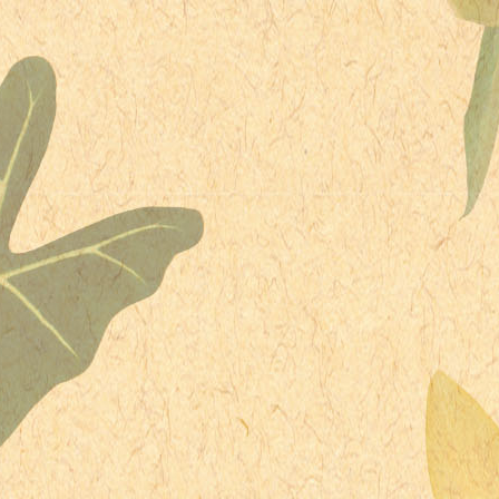
1957年 - ジョアンナ・パクラ、俳優
1960年 - 浦沢直樹、漫画家
1961年 - 斉藤仁、柔道家・ソウルオリンピック金メダリスト
1961年 - トッド・ヘインズ、映画監督
1962年 - 正田耕三、元プロ野球選手、コーチ
1962年 - 速水けんたろう、歌手（8代目うたのおにいさん）
1962年 - ダーク・ビッケンバーグ、ファッションデザイナー
1963年 - デービッド・コーン、元メジャーリーガー
1963年 - エドガー・マルティネス、元メジャーリーガー
1964年 - パーネル・ウィテカー、プロボクサー
1967年 - 黒岩唯一、DJ
1967年 - ティア・カレル、女優
1967年 - 桜井美春、タレント
1967年 - ロバート・ウィッシュネフスキー、元プロ野球選手
1968年 - キューバ・グッディングJr.、俳優
1968年 - オレグ・デリパスカ、ルサール社長、大富豪
1969年 - トミー・モリソン、プロボクサー